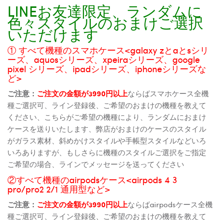
LINEお友達限定、ランダムに
色々スタイルのおまけご選択
いただけます
① すべて機種のスマホケース<galaxy zとaとsシリ
ーズ、aquosシリーズ、xpeiraシリーズ、google
pixel シリーズ、ipadシリーズ、iphoneシリーズな
ど>
ご注意：
ご注文の金額が3990円以上
ならばスマホケース全機
種ご選択可、ライン登録後、ご希望のおまけの機種を教えて
ください、こちらがご希望の機種により、ランダムにおまけ
ケースを送りいたします、弊店がおまけのケースのスタイル
がガラス素材、斜めかけスタイルや手帳型スタイルなどいろ
いろありますが、もしさらに機種のスタイルご選択をご指定
ご希望の場合、ラインでメッセージを送ってください
②すべて機種のairpodsケース<airpods 4 3
pro/pro2 2/1 通用型など>
ご注意：
ご注文の金額が3990円以上
ならばairpodsケース全機
種ご選択可、ライン登録後、ご希望のおまけの機種を教えて