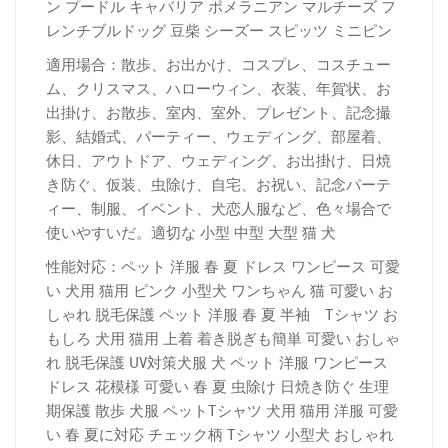
ン プードル キャバリア ポメラニアン マルチーズ フ
レンチブルドッグ 豆柴 シーズー スピッツ ミニピン
適用場合：散歩、お出かけ、コスプレ、コスチュー
ム、クリスマス、ハローウィン、衣装、年賀状、お
出掛け、お散歩、室内、室外、プレゼント、記念撮
影、結婚式、パーティー、ウェディング、部屋着、
休日、アウトドア、ウェディング、お出掛け、日焼
き防ぐ、仮装、虫除け、自宅、お祝い、記念パーテ
ィー、制服、イベント、犬恋人服など、色々場合で
使いやすいだ。適切な 小型 中型 大型 猫 犬
性能対応：ペット 洋服 春 夏 ドレス ワンピース 可愛
い 犬用 猫用 ピンク 小型犬 ワンちゃん 猫 可愛い お
しゃれ 脱毛保護 ペット 洋服 春 夏 半袖 Tシャツ お
もしろ 犬用 猫用 上着 着き脱ぎも簡単 可愛い おしゃ
れ 脱毛保護 UV対策犬服 犬 ペット 洋服 ワンピース
ドレス 花模様 可愛い 春 夏 虫除け 日焼き防ぐ 生理
期保護 散歩 犬服 ペットTシャツ 犬用 猫用 洋服 可愛
い 春 夏に対応 チェック柄 Tシャツ 小型犬 おしゃれ