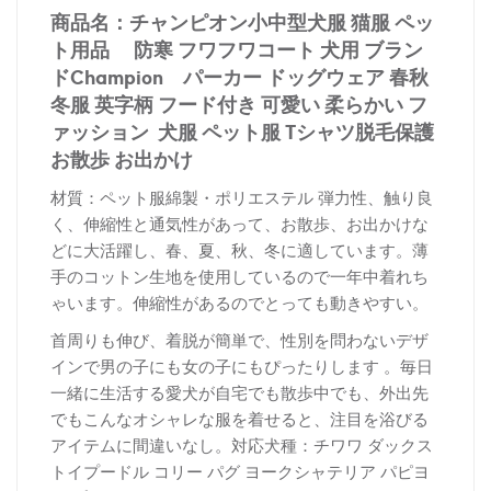
商品名：
チャンピオン小中型犬服 猫服 ペッ
ト用品 防寒 フワフワコート 犬用 ブラン
ドChampion パーカー ドッグウェア 春秋
冬服 英字柄 フード付き 可愛い 柔らかい フ
ァッション 犬服 ペット服 Tシャツ脱毛保護
お散歩 お出かけ
材質：ペット服綿製・ポリエステル 弾力性、触り良
く、伸縮性と通気性があって、お散歩、お出かけな
どに大活躍し、春、夏、秋、冬に適しています。薄
手のコットン生地を使用しているので一年中着れち
ゃいます。伸縮性があるのでとっても動きやすい。
首周りも伸び、着脱が簡単で、性別を問わないデザ
インで男の子にも女の子にもぴったりします 。毎日
一緒に生活する愛犬が自宅でも散歩中でも、外出先
でもこんなオシャレな服を着せると、注目を浴びる
アイテムに間違いなし。対応犬種：チワワ ダックス
トイプードル コリー パグ ヨークシャテリア パピヨ