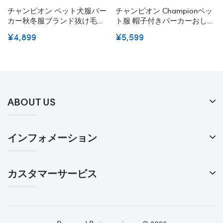
チャンピオン ペット犬服パー
チャンピオン Championペッ
カー秋冬服ブランド抜け毛対
ト服 帽子付きパーカーおしゃ
策や寒さ対策に最適 スフィン
れ 通気性抜群 韓国ペット犬
¥4,899
¥5,599
クス Championペット服コ
服パーカー春秋冬服 かっこい
ピー帽子付きパーカー ペッ
い防寒 可愛い 最安価格 人
トウェア よい肌触り 柔らか
気 綿製かわいい犬猫服ファッ
い
ション感
ABOUT US
インフォメーション
カスタマーサービス