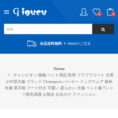
0
0
全品送料無料
￥ 8990のご注文
Home
チャンピオン 猫服 ペット用品 防寒 フワフワコート 犬用
小中型犬服 ブランド Champion パーカー ドッグウェア 春秋
冬服 英字柄 フード付き 可愛い 柔らかい 犬服 ペット服 Tシャ
ツ脱毛保護 お散歩 お出かけ ファッション