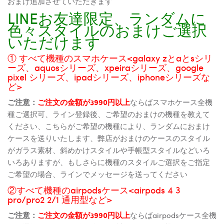
おまけ追加させていただきます
LINEお友達限定、ランダムに
色々スタイルのおまけご選択
いただけます
① すべて機種のスマホケース<galaxy zとaとsシリ
ーズ、aquosシリーズ、xpeiraシリーズ、google
pixel シリーズ、ipadシリーズ、iphoneシリーズな
ど>
ご注意：
ご注文の金額が3990円以上
ならばスマホケース全機
種ご選択可、ライン登録後、ご希望のおまけの機種を教えて
ください、こちらがご希望の機種により、ランダムにおまけ
ケースを送りいたします、弊店がおまけのケースのスタイル
がガラス素材、斜めかけスタイルや手帳型スタイルなどいろ
いろありますが、もしさらに機種のスタイルご選択をご指定
ご希望の場合、ラインでメッセージを送ってください
②すべて機種のairpodsケース<airpods 4 3
pro/pro2 2/1 通用型など>
ご注意：
ご注文の金額が3990円以上
ならばairpodsケース全機