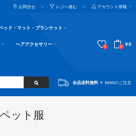
お問合せ
レジへ進む
アカウント情報
ベッド・マット・ブランケット
¥0
ド
ヘアアクセサリー
0
0
全品送料無料
￥ 8990のご注文
ガ ペット服