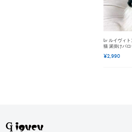
Lv ルイヴィ
猫 涎掛けパロデ
ハイブランド
¥2,990
洋服 ブラン