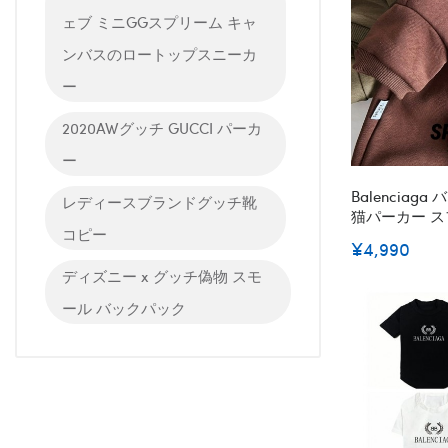
ェブ ミニGGスプリーム キャ
ンバスのロートップスニーカ
ー
2020AWグッチ GUCCI パーカ
ー
Balencia
レディースブランドグッチ靴
猫パーカー 
コピー
トラッチ ソフ
¥4,990
ウター 猫用2
小型犬用 秋冬服
ディズニー x グッチ偽物 スモ
ール バックパック