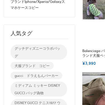
ブランドiphone/xperia/galaxyス
マホケースコピー
人気タグ
グッチディズニーコラボバッ
Balenciag
ランド犬服ペ
グ
ロディ犬ウェ
¥3,990
ット用
犬服ブランド コピー
gucci ドラえもんパーカー
ミディアム ミッキー DISNEY
GUCCI バッグ偽物
DISNEY GUCCI テニス1977 ウ