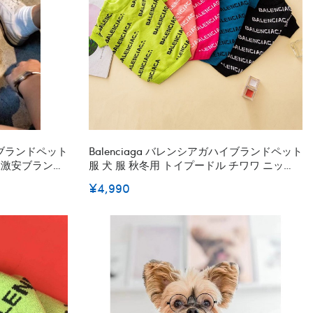
ハイブランドペット
Balenciaga バレンシアガハイブランドペット
服激安ブランド
服 犬 服 秋冬用 トイプードル チワワ ニット
かわいい
セーター 防寒 暖かい 柔らかい 脱毛保護 小型
¥4,990
犬 子犬 ペット 猫 大型犬 中型犬 イギリス風
ハロウィン クリスマス 洋服