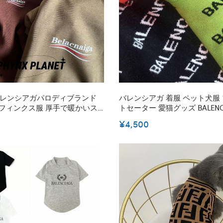
ga バレンシアガパロディブランド
バレンシアガ 着服 ペット犬服 ブランド ニッ
スフィンクス服 厚手で暖かいス
トセーター 愛猫グッズ BALENCIAGA おしゃ
ト キャット 無毛猫パーカー ア
れ ドッグウェア かわいい 暖
¥4,500
本足 暖かい裏起毛パーカー 子猫
猫の服 小型犬 ペットウェア 秋
S-3XL