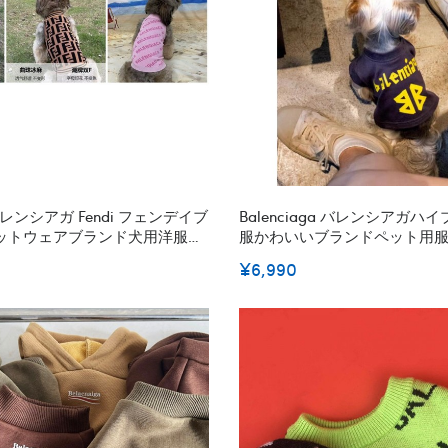
a バレンシアガ Fendi フェンデイブ
Balenciaga バレンシアガ
ットウェアブランド犬用洋服パ
服かわいいブランドペット用
ア激安パロディブランド猫服ペ
犬服春夏ハイブランド犬の服
¥6,990