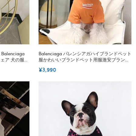
alenciaga
Balenciaga バレンシアガハイブランドペット
ェア 犬の服犬
服かわいいブランドペット用服激安ブランド
秋冬暖かいブラ
犬用tシャツ通気性ブランド犬服春夏
¥3,990
ル チワワ ダ