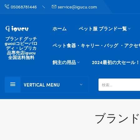
05068781446
service@igucu.com
ホーム
ペット服 ブランド一覧
ブランド グッチ
gucciコピーパロ
ペット食器・キャリー・バッグ ・アクセ
ディ・レプリカ
品専売店igucu
全国送料無料
飼主の用品
2024最初の大セール！
VERTICAL MENU
ブランド 