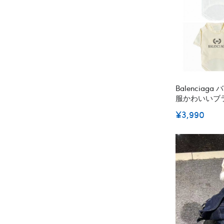
Balencia
服かわいいブ
ド犬用洋服パ
¥3,990