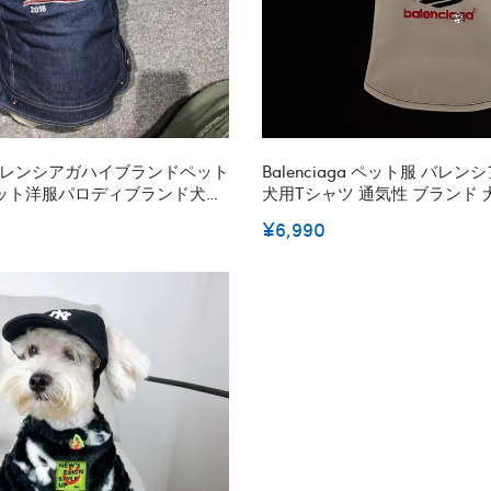
ga バレンシアガハイブランドペット
Balenciaga ペット服 バレ
ット洋服パロディブランド犬服
犬用tシャツ 通気性 ブランド 
犬ウェア激安パロディ
ップ 春夏ペット服 着心地よい
¥6,990
ペット用服 トイプードル チワ