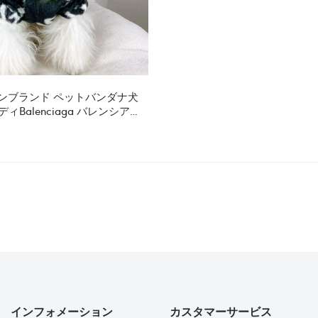
トンブランド ペットバンダナ犬
ィBalenciaga バレンシアガ
ペット服かわいいブランド犬用
ド猫用三角巾 アクセサリーブラ
ンド犬の 唾液タオル パロディ
インフォメーション
カスタマーサービス