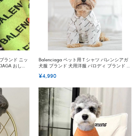
Balenciaga ペット用Ｔシャツ バレンシアガ
犬服 ブランド 犬用洋服 パロディ ブランド 犬
かいトレーナー
用tシャツ 通気性 ペット服 春夏 涼しい かっ
¥4,990
冬着 高品質
こいい 快適 ブランド 猫服 ペット服 トイプー
ドル チワワ ダックス