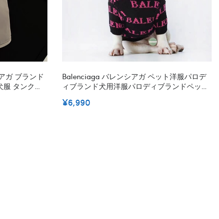
ンシアガ ブランド
Balenciaga バレンシアガ ペット洋服パロデ
犬服 タンクト
ィブランド犬用洋服パロディブランドペット
 ブランド猫服
用服激安ハイブランド犬の服かわいい
¥6,990
ワ ダックス