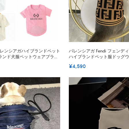
ga バレンシアガハイブランドペット
バレンシアガ Fendi フェンディ B
ランド犬服ペットウェアブラン
ハイブランドペット服ドッグウ
ロディブランド犬服春夏
ウェア激安パロディペット服
¥4,590
ンド猫服ペット用服 トイプード
ックス