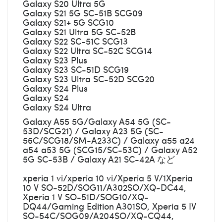
Galaxy S20 Ultra 5G
Galaxy S21 5G SC-51B SCG09
Galaxy S21+ 5G SCG10
Galaxy S21 Ultra 5G SC-52B
Galaxy S22 SC-51C SCG13
Galaxy S22 Ultra SC-52C SCG14
Galaxy S23 Plus
Galaxy S23 SC-51D SCG19
Galaxy S23 Ultra SC-52D SCG20
Galaxy S24 Plus
Galaxy S24
Galaxy S24 Ultra
Galaxy A55 5G/Galaxy A54 5G (SC-
53D/SCG21) / Galaxy A23 5G (SC-
56C/SCG18/SM-A233C) / Galaxy a55 a24
a54 a53 5G (SCG15/SC-53C) / Galaxy A52
5G SC-53B / Galaxy A21 SC-42A など
xperia 1 vi/xperia 10 vi/Xperia 5 V/1Xperia
10 V SO-52D/SOG11/A302SO/XQ-DC44,
Xperia 1 V SO-51D/SOG10/XQ-
DQ44/Gaming Edition A301SO, Xperia 5 IV
SO-54C/SOG09/A204SO/XQ-CQ44,