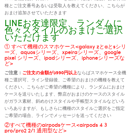
種とご注文番号あるいは受取人を教えてください、こちらが
おまけ追加させていただきます
LINEお友達限定、ランダムに
色々スタイルのおまけご選択
いただけます
① すべて機種のスマホケース<galaxy zとaとsシリ
ーズ、aquosシリーズ、xpeiraシリーズ、google
pixel シリーズ、ipadシリーズ、iphoneシリーズな
ど>
ご注意：
ご注文の金額が3990円以上
ならばスマホケース全機
種ご選択可、ライン登録後、ご希望のおまけの機種を教えて
ください、こちらがご希望の機種により、ランダムにおまけ
ケースを送りいたします、弊店がおまけのケースのスタイル
がガラス素材、斜めかけスタイルや手帳型スタイルなどいろ
いろありますが、もしさらに機種のスタイルご選択をご指定
ご希望の場合、ラインでメッセージを送ってください
②すべて機種のairpodsケース<airpods 4 3
pro/pro2 2/1 通用型など>