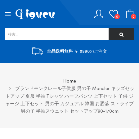
0
0
全品送料無料
￥ 8990のご注文
Home
ブランドモンクレール子供服 男の子 Moncler キッズセッ
トアップ 夏服 半袖 Tシャツ ハーフパンツ 上下セット 子供 ジ
ャージ 上下セット 男の子 カジュアル 韓国 お洒落 ストライプ
男の子 半袖スウェット セットアップ90-170cm