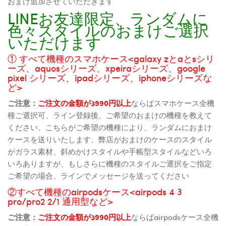
おまけ追加させていただきます
LINEお友達限定、ランダムに
色々スタイルのおまけご選択
いただけます
① すべて機種のスマホケース<galaxy zとaとsシリ
ーズ、aquosシリーズ、xpeiraシリーズ、google
pixel シリーズ、ipadシリーズ、iphoneシリーズな
ど>
ご注意：
ご注文の金額が3990円以上
ならばスマホケース全機
種ご選択可、ライン登録後、ご希望のおまけの機種を教えて
ください、こちらがご希望の機種により、ランダムにおまけ
ケースを送りいたします、弊店がおまけのケースのスタイル
がガラス素材、斜めかけスタイルや手帳型スタイルなどいろ
いろありますが、もしさらに機種のスタイルご選択をご指定
ご希望の場合、ラインでメッセージを送ってください
②すべて機種のairpodsケース<airpods 4 3
pro/pro2 2/1 通用型など>
ご注意：
ご注文の金額が3990円以上
ならばairpodsケース全機