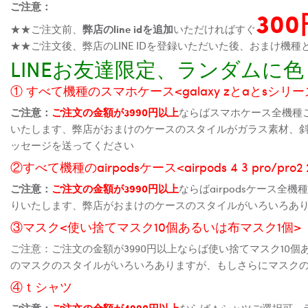
ご注意：
30
★★ご注文前、
弊店のline idを追加
いただければすぐ
★★ご注文後、弊店のLINE IDを登録いただいた後、おまけ
LINEお友達限定、ランダム
① すべて機種のスマホケース<galaxy zとaとsシリーズ、
ご注意：
ご注文の金額が3990円以上
ならばスマホケース全機種
いたします、弊店がおまけのケースのスタイルがガラス素材、
ッセージを送ってください
②すべて機種のairpodsケース<airpods 4 3 pro/pro
ご注意：
ご注文の金額が3990円以上
ならばairpodsケース
りいたします、弊店がおまけのケースのスタイルがいろいろあ
③マスク<使い捨てマスク10個あるいは布マスク1個>
ご注意：ご注文の金額が3990円以上ならば使い捨てマスク10
のマスクのスタイルがいろいろありますが、もしさらにマスク
④ｔシャツ
ご注意：
ご注文の金額が4990円以上
ならばｔシャツご選択可、