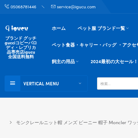
05068781446
service@igucu.com
ホーム
ペット服 ブランド一覧
ブランド グッチ
gucciコピーパロ
ペット食器・キャリー・バッグ ・アクセ
ディ・レプリカ
品専売店igucu
全国送料無料
飼主の用品
2024最初の大セール！
VERTICAL MENU
モンクレールニット帽 メンズ ビーニー 帽子 Moncler ワ