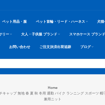
ペット用品・服
ペット首輪・リード・ハーネス
犬猫
サリー
大人・子供服 ブランド
スマホケース ブラン
お問い合わせ
ご注文決済出荷追跡
ブログ
Home
ッチキャップ 無地 春 夏 秋 冬用 通勤 バイク ランニング スポーツ 
兼用ニット