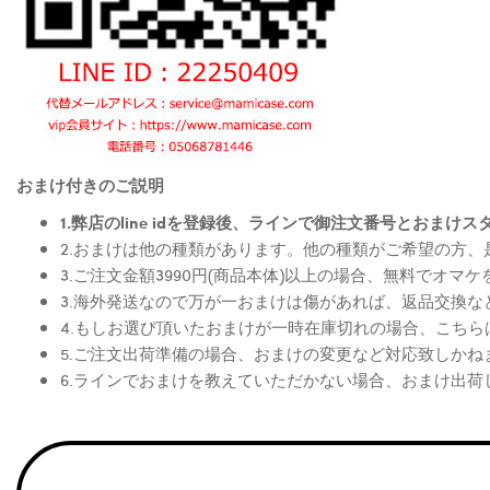
おまけ付きのご説明
1.弊店のline idを登録後、ラインで御注文番号とお
2.おまけは他の種類があります。他の種類がご希望の方
3.ご注文金額3990円(商品本体)以上の場合、無料でオマ
3.海外発送なので万が一おまけは傷があれば、返品交換
4.もしお選び頂いたおまけが一時在庫切れの場合、こち
5.ご注文出荷準備の場合、おまけの変更など対応致しかね
6.ラインでおまけを教えていただかない場合、おまけ出荷