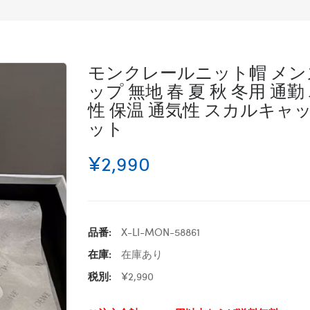
モンクレールニット帽 メンズ 
ップ 無地 春 夏 秋 冬用 通
性 保温 通気性 スカルキャ
ット
¥2,990
品番:
X-LI-MON-58861
在庫:
在庫あり
税別:
¥2,990