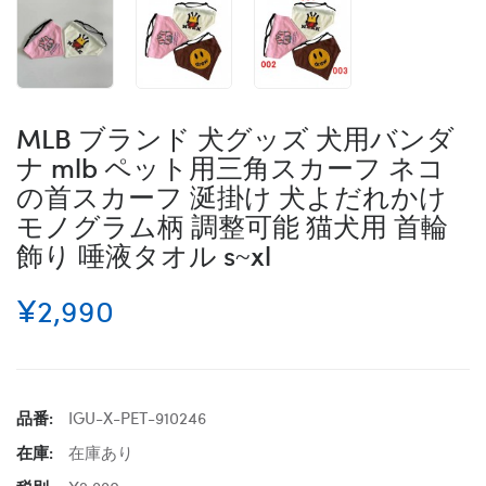
MLB ブランド 犬グッズ 犬用バンダ
ナ mlb ペット用三角スカーフ ネコ
の首スカーフ 涎掛け 犬よだれかけ
モノグラム柄 調整可能 猫犬用 首輪
飾り 唾液タオル s~xl
¥2,990
品番:
IGU-X-PET-910246
在庫:
在庫あり