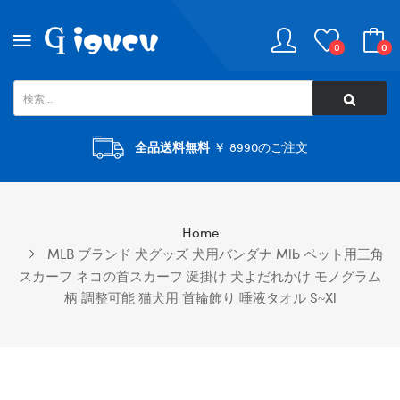
0
0
全品送料無料
￥ 8990のご注文
Home
MLB ブランド 犬グッズ 犬用バンダナ Mlb ペット用三角
スカーフ ネコの首スカーフ 涎掛け 犬よだれかけ モノグラム
柄 調整可能 猫犬用 首輪飾り 唾液タオル S~xl