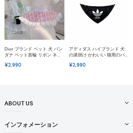
Dior ブランド ペット 犬 バン
アディダス ハイブランド 犬
ダナ ペット首輪 リボン ネコ
の涎掛け かわいい 猫用のバ
首輪 猫 首輪 飾り ディオール
ンダナ Adidas わんちゃんの
¥2,990
¥2,990
犬よだれかけ レース付 猫犬
三角スカーフ コットン 口拭
用 首輪飾り ペットバンダナ
き 英字柄 食事用 お散歩 ペッ
バンダナ 唾液タオルアクセサ
ト用品 アクセサリー 小型犬
リカワイイペット用ビブギフ
中型犬 肌に優しい
ト
ABOUT US
インフォメーション