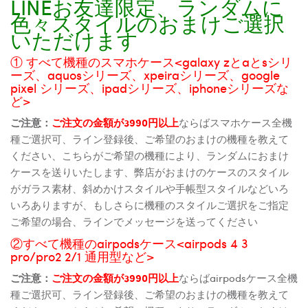
LINEお友達限定、ランダムに
色々スタイルのおまけご選択
いただけます
① すべて機種のスマホケース<galaxy zとaとsシリ
ーズ、aquosシリーズ、xpeiraシリーズ、google
pixel シリーズ、ipadシリーズ、iphoneシリーズな
ど>
ご注意：
ご注文の金額が3990円以上
ならばスマホケース全機
種ご選択可、ライン登録後、ご希望のおまけの機種を教えて
ください、こちらがご希望の機種により、ランダムにおまけ
ケースを送りいたします、弊店がおまけのケースのスタイル
がガラス素材、斜めかけスタイルや手帳型スタイルなどいろ
いろありますが、もしさらに機種のスタイルご選択をご指定
ご希望の場合、ラインでメッセージを送ってください
②すべて機種のairpodsケース<airpods 4 3
pro/pro2 2/1 通用型など>
ご注意：
ご注文の金額が3990円以上
ならばairpodsケース全機
種ご選択可、ライン登録後、ご希望のおまけの機種を教えて