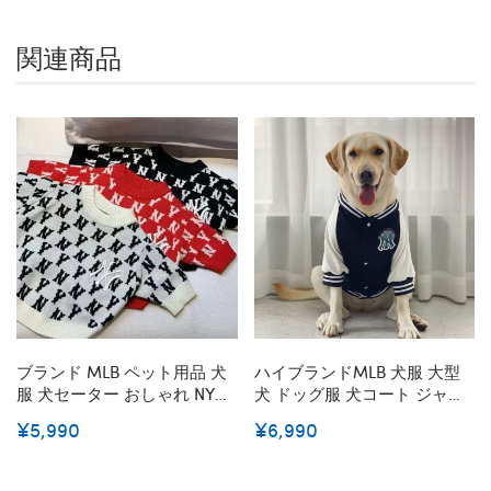
関連商品
ブランド MLB ペット用品 犬
ハイブランドMLB 犬服 大型
服 犬セーター おしゃれ NYロ
犬 ドッグ服 犬コート ジャケ
ゴ ジャガード かわいい 猫服
ット 春秋 暖かい 可愛い おし
¥5,990
¥6,990
ニットセーター 毛糸 伸縮性
ゃれ ペット用品 愛犬猫 誕生
コート 防寒 小中型犬 お散歩
日 贈り物 ハンサム
韓国スタイル