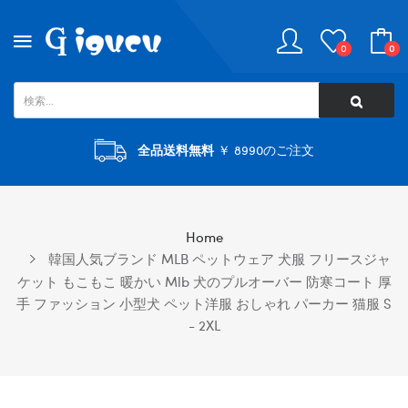
0
0
全品送料無料
￥ 8990のご注文
Home
韓国人気ブランド MLB ペットウェア 犬服 フリースジャ
ケット もこもこ 暖かい Mlb 犬のプルオーバー 防寒コート 厚
手 ファッション 小型犬 ペット洋服 おしゃれ パーカー 猫服 S
- 2XL