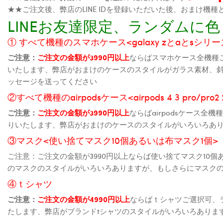
★★ご注文後、弊店のLINE IDを登録いただいた後、おまけ
LINEお友達限定、ランダム
① すべて機種のスマホケース<galaxy zとaとsシリーズ、
ご注意：
ご注文の金額が3990円以上
ならばスマホケース全機種
いたします、弊店がおまけのケースのスタイルがガラス素材、
ッセージを送ってください
②すべて機種のairpodsケース<airpods 4 3 pro/pro
ご注意：
ご注文の金額が3990円以上
ならばairpodsケース
りいたします、弊店がおまけのケースのスタイルがいろいろあ
③マスク<使い捨てマスク10個あるいは布マスク1個>
ご注意：ご注文の金額が3990円以上ならば使い捨てマスク10
のマスクのスタイルがいろいろありますが、もしさらにマスク
④ｔシャツ
ご注意：
ご注文の金額が4990円以上
ならばｔシャツご選択可、
たします、弊店がブランドtシャツのスタイルがいろいろありま