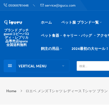
05068781446
service@igucu.com
ホーム
ペット服 ブランド一覧
ブランド グッチ
gucciコピーパロ
ペット食器・キャリー・バッグ ・アクセ
ディ・レプリカ
品専売店igucu
全国送料無料
飼主の用品
2024最初の大セール！
VERTICAL MENU
Home
ロエベ メンズ Tシャツ レディース Tシャツ ブランド