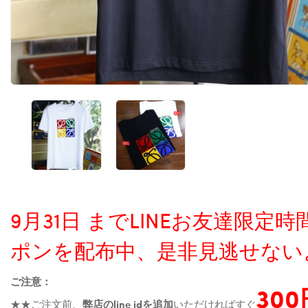
9月31日 までLINEお友達限
ポンを配布中、是非見逃せない
ご注意：
30
★★ご注文前、
弊店のline idを追加
いただければすぐ