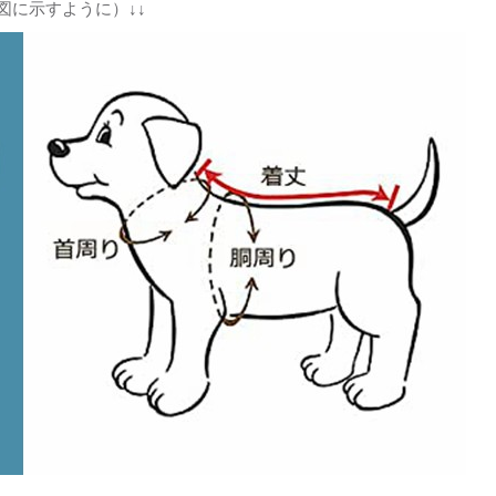
図に示すように）↓↓