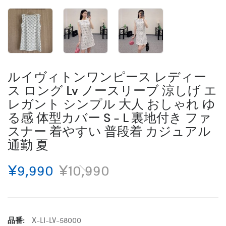
ルイヴィトンワンピース レディー
ス ロング Lv ノースリーブ 涼しげ エ
レガント シンプル 大人 おしゃれ ゆ
る感 体型カバー S - L 裏地付き ファ
スナー 着やすい 普段着 カジュアル
通勤 夏
¥9,990
¥10,990
品番:
X-LI-LV-58000