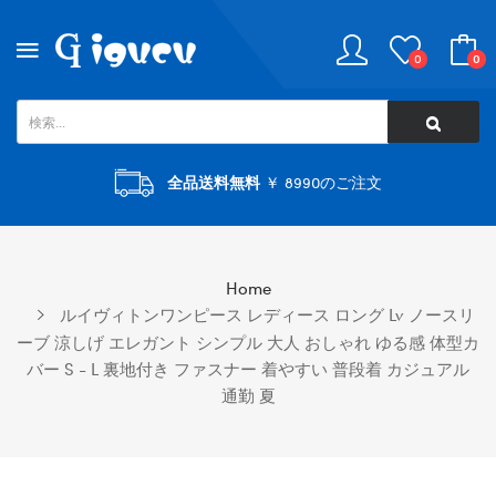
0
0
全品送料無料
￥ 8990のご注文
Home
ルイヴィトンワンピース レディース ロング Lv ノースリ
ーブ 涼しげ エレガント シンプル 大人 おしゃれ ゆる感 体型カ
バー S - L 裏地付き ファスナー 着やすい 普段着 カジュアル
通勤 夏