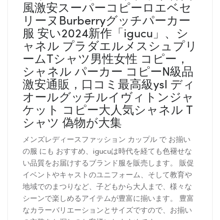
風激安スーパーコピーロエベセ
リーヌBurberryグッチパーカー
服 安い2024新作「igucu」、シ
ャネル プラダエルメスシュプリ
ームTシャツ男性女性 コピー，
シャネル パーカー コピーN級品
激安通販，口コミ最高級ysl ディ
オールグッチルイヴィトンジャ
ケット コピー大人気シャネル T
シャツ 偽物が大集
メンズレディースファッション カップル で お揃い
の服 にも おすすめ、igucuは時代を経ても色褪せな
い品質をお届けするブランド服を販売します。 販促
イベントやキャストのユニフォーム、そして教育や
地域でのまつりなど、子どもから大人まで、様々な
シーンで楽しめるアイテムが豊富に揃います。 豊富
なカラーバリエーションとサイズですので、お揃い