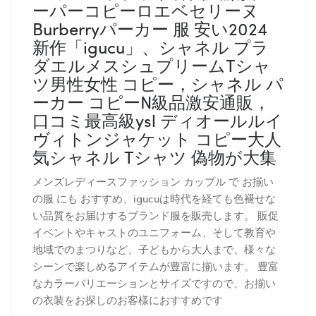
ーパーコピーロエベセリーヌ
Burberryパーカー 服 安い2024
新作「igucu」、シャネル プラ
ダエルメスシュプリームTシャ
ツ男性女性 コピー，シャネル パ
ーカー コピーN級品激安通販，
口コミ最高級ysl ディオールルイ
ヴィトンジャケット コピー大人
気シャネル Tシャツ 偽物が大集
メンズレディースファッション カップル で お揃い
の服 にも おすすめ、igucuは時代を経ても色褪せな
い品質をお届けするブランド服を販売します。 販促
イベントやキャストのユニフォーム、そして教育や
地域でのまつりなど、子どもから大人まで、様々な
シーンで楽しめるアイテムが豊富に揃います。 豊富
なカラーバリエーションとサイズですので、お揃い
の衣装をお探しのお客様におすすめです