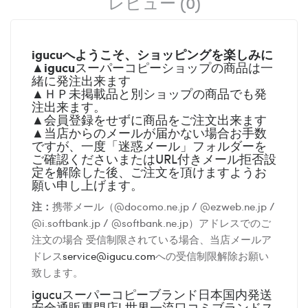
レビュー (0)
igucuへようこそ、ショッピングを楽しみに
igucu
▲
スーパーコピーショップの商品は一
緒に発注出来ます
▲ＨＰ未掲載品と別ショップの商品でも発
注出来ます。
▲会員登録をせずに商品をご注文出来ます
▲当店からのメールが届かない場合お手数
ですが、一度「迷惑メール」フォルダーを
ご確認くださいまたはURL付きメール拒否設
定を解除した後、ご注文を頂けますようお
願い申し上げます。
注：
携帯メール（@docomo.ne.jp / @ezweb.ne.jp /
@i.softbank.jp / @softbank.ne.jp）アドレスでのご
注文の場合 受信制限されている場合、当店メールア
ドレス
service@igucu.com
への受信制限解除お願い
致します。
igucuスーパーコピーブランド日本国内発送
安全通販専門店! 世界一流口コミブランドス