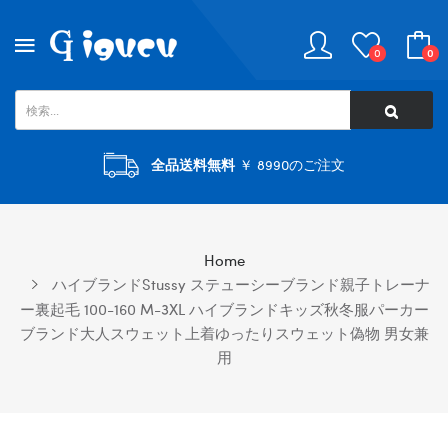
0
0
全品送料無料
￥ 8990のご注文
Home
ハイブランドStussy ステューシーブランド親子トレーナ
ー裏起毛 100-160 M-3XL ハイブランドキッズ秋冬服パーカー
ブランド大人スウェット上着ゆったりスウェット偽物 男女兼
用