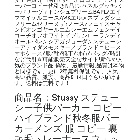
ーパーコピー代引きN品!シャネルグッチバ
ーバリーヴィトンシュプリームBAPE/エイ
プマイケルコース/MKエルメスプラダシュ
プリームセリーヌザ?ノース?フェイスチャ
ンピオンゴヤールエムシーエムフェンデイ
コーチオフホワイトイブサンローランディ
オールバレンシアガジョーダンステューシ
ーアディダスモスキーノブランドコピース
マホケース/服/靴/靴下/財布/バッグ/時計
など代引き可能販売安全なサイト!新作や人
気のブランド品 偽物、最新情報,品質は本物
と同様です。更に2年無料保証です。人気、
高い品質、激安、商品5-14日ぐらい届けま
す、送料は無料です！
商品名：Stussy ステュー
シー子供パーカー コピー
ハイブランド秋冬服パー
カーメンズ 服 コピー 裏
起毛トレーナースウェッ