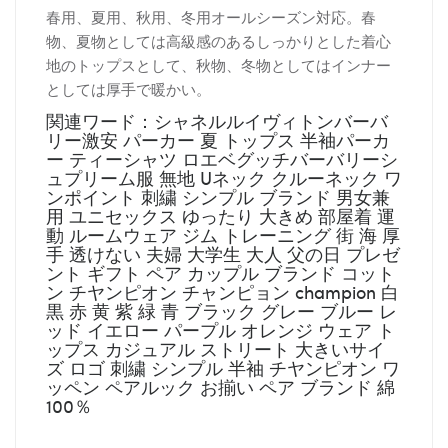
春用、夏用、秋用、冬用オールシーズン対応。春
物、夏物としては高級感のあるしっかりとした着心
地のトップスとして、秋物、冬物としてはインナー
としては厚手で暖かい。
関連ワード：シャネルルイヴィトンバーバ
リー激安 パーカー 夏 トップス 半袖パーカ
ー ティーシャツ ロエベグッチバーバリーシ
ュプリーム服 無地 Uネック クルーネック ワ
ンポイント 刺繍 シンプル ブランド 男女兼
用 ユニセックス ゆったり 大きめ 部屋着 運
動 ルームウェア ジム トレーニング 街 海 厚
手 透けない 夫婦 大学生 大人 父の日 プレゼ
ント ギフト ペア カップル ブランド コット
ン チヤンピオン チャンピョン champion 白
黒 赤 黄 紫 緑 青 ブラック グレー ブルー レ
ッド イエロー パープル オレンジ ウェア ト
ップス カジュアル ストリート 大きいサイ
ズ ロゴ 刺繍 シンプル 半袖 チヤンピオン ワ
ッペン ペアルック お揃い ペア ブランド 綿
100％