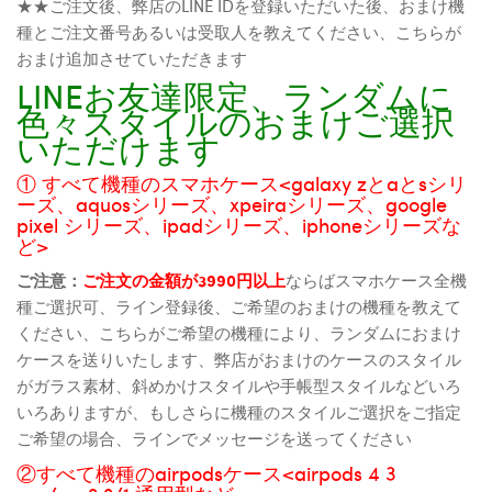
★★ご注文後、弊店のLINE IDを登録いただいた後、おまけ機
種とご注文番号あるいは受取人を教えてください、こちらが
おまけ追加させていただきます
LINEお友達限定、ランダムに
色々スタイルのおまけご選択
いただけます
① すべて機種のスマホケース<galaxy zとaとsシリ
ーズ、aquosシリーズ、xpeiraシリーズ、google
pixel シリーズ、ipadシリーズ、iphoneシリーズな
ど>
ご注意：
ご注文の金額が3990円以上
ならばスマホケース全機
種ご選択可、ライン登録後、ご希望のおまけの機種を教えて
ください、こちらがご希望の機種により、ランダムにおまけ
ケースを送りいたします、弊店がおまけのケースのスタイル
がガラス素材、斜めかけスタイルや手帳型スタイルなどいろ
いろありますが、もしさらに機種のスタイルご選択をご指定
ご希望の場合、ラインでメッセージを送ってください
②すべて機種のairpodsケース<airpods 4 3