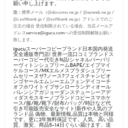
願い申し上げます。
注：
携帯メール（@docomo.ne.jp / @ezweb.ne.jp /
@i.softbank.jp / @softbank.ne.jp）アドレスでのご
注文の場合 受信制限されている場合、当店メールア
ドレス
service@igucu.com
への受信制限解除お願い
致します。
igucuスーパーコピーブランド日本国内発送
安全通販専門店! 世界一流口コミブランドス
ーパーコピー代引きN品!シャネルバーバリ
ーヴィトンシュプリームBAPE/エイプマイ
ケルコース/MKエルメスプラダシュプリー
ムセリーヌザ?ノース?フェイスチャンピオ
ンゴヤールエムシーエムフェンデイコーチ
オフホワイトイブサンローランディオール
バレンシアガジョーダンステューシーアデ
ィダスモスキーノブランドコピースマホケ
ース/服/靴/靴下/財布/バッグ/時計など代
引き可能販売安全なサイト!新作や人気のブ
ランド品 偽物、最新情報,品質は本物と同様
です。更に2年無料保証です。人気、高い品
質、激安、商品5-14日ぐらい届けます、送