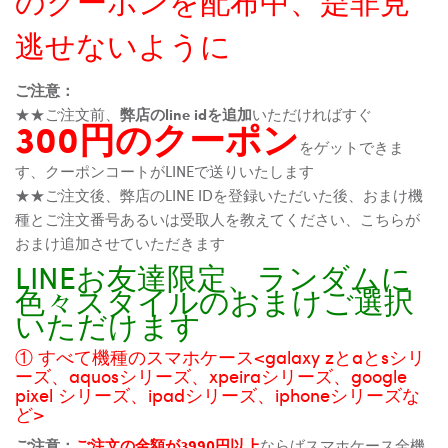
のクーポンを配布中、是非見
逃せないように
ご注意：
★★ご注文前、
弊店のline idを追加
いただければすぐ
300円のクーポン
をゲットできま
す、クーポンコートがLINEで送りいたします
★★ご注文後、弊店のLINE IDを登録いただいた後、おまけ機
種とご注文番号あるいは受取人を教えてください、こちらが
おまけ追加させていただきます
LINEお友達限定、ランダムに
色々スタイルのおまけご選択
いただけます
① すべて機種のスマホケース<galaxy zとaとsシリ
ーズ、aquosシリーズ、xpeiraシリーズ、google
pixel シリーズ、ipadシリーズ、iphoneシリーズな
ど>
ご注意：
ご注文の金額が3990円以上
ならばスマホケース全機