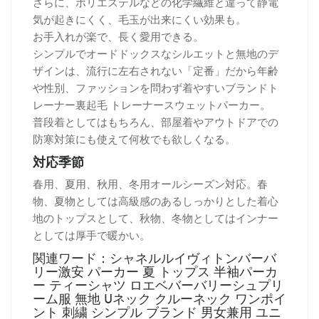
さらに、ポリエステルなどの化学繊維と違って静電
気が起きにくく、毛玉が出来にくい効果も。
お手入れが楽で、長く愛用できる。
シンプルでオードドックスなシルエットと無地のデ
ザインは、流行に左右されない「定番」だから年齢
や性別、ファッションを問わず着やすいブランドト
レーナー裏起毛 トレーナースウェットパーカー。
普段着としてはもちろん、部屋着やアウトドアでの
防寒対策にも使えて何枚でも欲しくなる。
対応季節
春用、夏用、秋用、冬用オールシーズン対応。春
物、夏物としては高級感のあるしっかりとした着心
地のトップスとして、秋物、冬物としてはインナー
としては厚手で暖かい。
関連ワード：シャネルルイヴィトンバーバ
リー激安 パーカー 夏 トップス 半袖パーカ
ー ティーシャツ ロエベバーバリーシュプリ
ーム服 無地 Uネック クルーネック ワンポイ
ント 刺繍 シンプル ブランド 男女兼用 ユニ