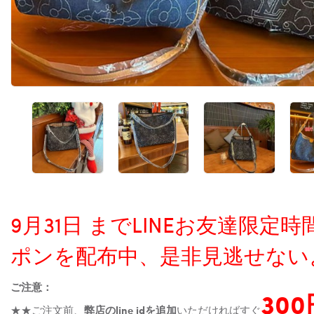
9月31日 までLINEお友達限
ポンを配布中、是非見逃せない
ご注意：
30
★★ご注文前、
弊店のline idを追加
いただければすぐ