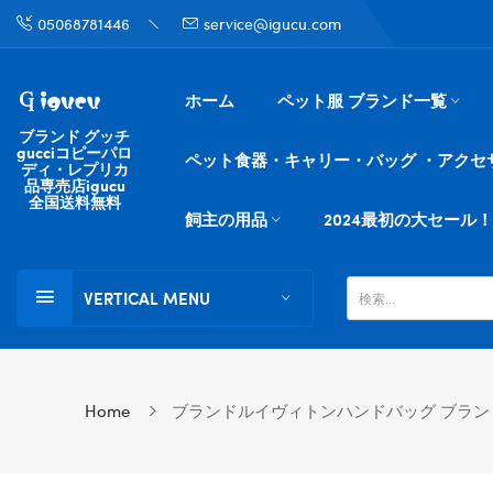
05068781446
service@igucu.com
ホーム
ペット服 ブランド一覧
ブランド グッチ
gucciコピーパロ
ペット食器・キャリー・バッグ ・アクセ
ディ・レプリカ
品専売店igucu
全国送料無料
飼主の用品
2024最初の大セール！
VERTICAL MENU
Home
ブランドルイヴィトンハンドバッグ ブランド