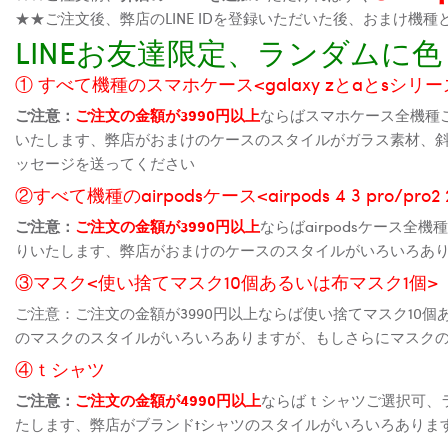
★★ご注文後、弊店のLINE IDを登録いただいた後、おまけ
LINEお友達限定、ランダム
① すべて機種のスマホケース<galaxy zとaとsシリーズ、
ご注意：
ご注文の金額が3990円以上
ならばスマホケース全機種
いたします、弊店がおまけのケースのスタイルがガラス素材、
ッセージを送ってください
②すべて機種のairpodsケース<airpods 4 3 pro/pro
ご注意：
ご注文の金額が3990円以上
ならばairpodsケース
りいたします、弊店がおまけのケースのスタイルがいろいろあ
③マスク<使い捨てマスク10個あるいは布マスク1個>
ご注意：ご注文の金額が3990円以上ならば使い捨てマスク10
のマスクのスタイルがいろいろありますが、もしさらにマスク
④ｔシャツ
ご注意：
ご注文の金額が4990円以上
ならばｔシャツご選択可、
たします、弊店がブランドtシャツのスタイルがいろいろありま