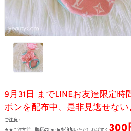
9月31日 までLINEお友達限
ポンを配布中、是非見逃せない
ご注意：
30
★★ご注文前、
弊店のline idを追加
いただければすぐ