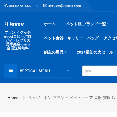
05068781446
service@igucu.com
ホーム
ペット服 ブランド一覧
ブランド グッチ
gucciコピーパロ
ペット食器・キャリー・バッグ ・アクセ
ディ・レプリカ
品専売店igucu
全国送料無料
飼主の用品
2024最初の大セール！
VERTICAL MENU
Home
ルイヴィトン ブランド ペットウェア 犬服 猫服 LV