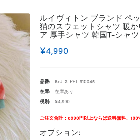
ルイヴィトン ブランド ペッ
猫のスウェットシャツ 暖か
ア 厚手シャツ 韓国T-シャツ 
¥4,990
品番:
IGU-X-PET-910045
在庫:
在庫あり
税別:
¥4,990
ご注文合計：8990円以上ならば送料無料、10
オプション: