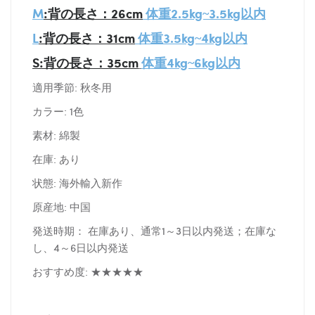
M
:背の長さ：26cm
体重2.5kg~3.5kg以内
L
:背の長さ：31cm
体重3.5kg~4kg以内
S:背の長さ：35cm
体重4kg~6kg以内
適用季節: 秋冬用
カラー: 1色
素材: 綿製
在庫: あり
状態: 海外輸入新作
原産地: 中国
発送時期： 在庫あり、通常1～3日以内発送；在庫な
し、4～6日以内発送
おすすめ度: ★★★★★