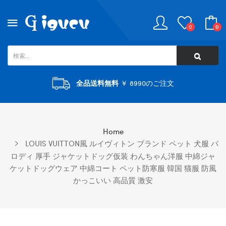
0
0
全品送料無料
￥ 8990のご注文
Home
LOUIS VUITTON風 ルイヴィトン ブランド ペット 犬服 パ
ロディ 厚手 ジャケットドッグ仮装 わんちゃん洋服 中綿ジャ
ケットドッグウェア 中綿コート ペット防寒服 韓国 猫服 防風
かっこいい 高品質 激安