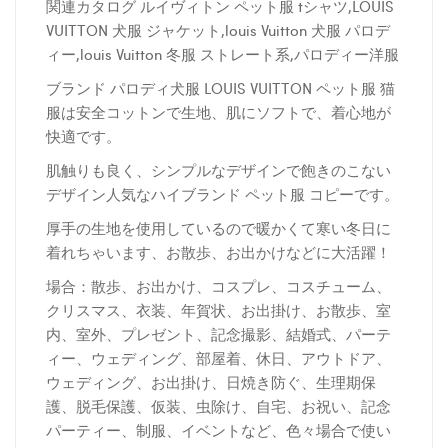
関連カタログ ルイヴィトン ペット服 tシャツ,LOUIS
VUITTON 犬服 ジャケット,louis Vuitton 犬服 パロデ
ィー,louis Vuitton 冬服 ストレート系,パロディー洋服
ブランド パロディ犬服 LOUIS VUITTON ペット服 猫
服は安全コットンで生地、肌にソフトで、着心地が
快適です。
肌触りも良く、シンプルなデザインで飽きのこない
デザイン人気なハイブランド ペット服 コピーです。
厚
手の生地を使用しているので暖かくて寒い冬日に
着れちゃいます、お散歩、お出かけなどに大活躍！
場合：散歩、お出かけ、コスプレ、コスチューム、
クリスマス、衣装、年賀状、お出掛け、お散歩、室
内、室外、プレゼント、記念撮影、結婚式、パーテ
ィー、ウェディング、部屋着、休日、アウトドア、
ウェディング、お出掛け、日焼き防ぐ、生理期保
護、脱毛保護、仮装、虫除け、自宅、お祝い、記念
パーティー、制服、イベントなど、色々場合で使い