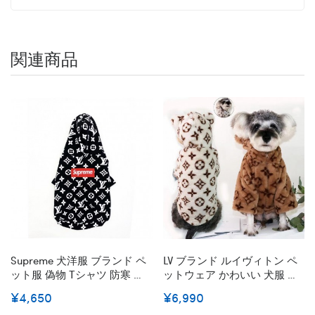
関連商品
Supreme 犬洋服 ブランド ペ
LV ブランド ルイヴィトン ペ
ット服 偽物 Tシャツ 防寒 コ
ットウェア かわいい 犬服 冬
ート 犬用 シュプリーム パ
用 ドッグウェア ペット服 ふ
¥4,650
¥6,990
ーカー ドッグウェア 春秋冬
わふわ 小型犬 中型犬 フード