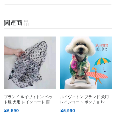
関連商品
ブランド ルイヴィトン ペッ
ルイヴィトン ブランド 犬用
ト服 犬用 レインコート 雨具
レインコート ポンチョ Lv 犬
ペット用品 猫 レインポンチ
用 カッパ レインコート 犬 小
¥6,590
¥5,990
ョ 防水 防雪 透明おしゃれ 帽
型ペット 中型犬 UVカット服