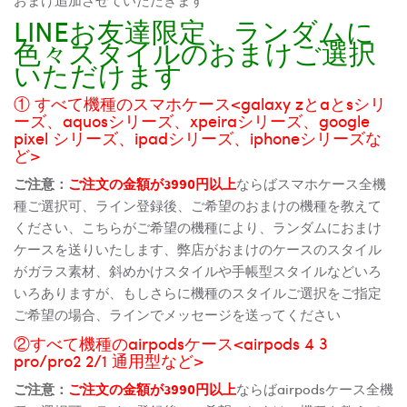
LINEお友達限定、ランダムに
色々スタイルのおまけご選択
いただけます
① すべて機種のスマホケース<galaxy zとaとsシリ
ーズ、aquosシリーズ、xpeiraシリーズ、google
pixel シリーズ、ipadシリーズ、iphoneシリーズな
ど>
ご注意：
ご注文の金額が3990円以上
ならばスマホケース全機
種ご選択可、ライン登録後、ご希望のおまけの機種を教えて
ください、こちらがご希望の機種により、ランダムにおまけ
ケースを送りいたします、弊店がおまけのケースのスタイル
がガラス素材、斜めかけスタイルや手帳型スタイルなどいろ
いろありますが、もしさらに機種のスタイルご選択をご指定
ご希望の場合、ラインでメッセージを送ってください
②すべて機種のairpodsケース<airpods 4 3
pro/pro2 2/1 通用型など>
ご注意：
ご注文の金額が3990円以上
ならばairpodsケース全機