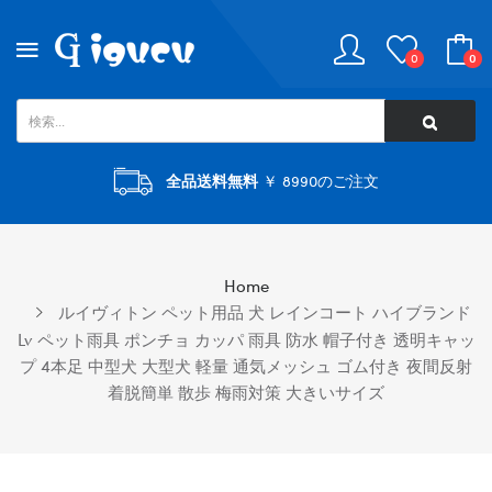
0
0
全品送料無料
￥ 8990のご注文
Home
ルイヴィトン ペット用品 犬 レインコート ハイブランド
Lv ペット雨具 ポンチョ カッパ 雨具 防水 帽子付き 透明キャッ
プ 4本足 中型犬 大型犬 軽量 通気メッシュ ゴム付き 夜間反射
着脱簡単 散歩 梅雨対策 大きいサイズ