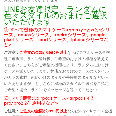
LINEお友達限定、ランダムに
色々スタイルのおまけご選択
いただけます
① すべて機種のスマホケース<galaxy zとaとsシリ
ーズ、aquosシリーズ、xpeiraシリーズ、google
pixel シリーズ、ipadシリーズ、iphoneシリーズな
ど>
ご注意：
ご注文の金額が3990円以上
ならばスマホケース全機
種ご選択可、ライン登録後、ご希望のおまけの機種を教えて
ください、こちらがご希望の機種により、ランダムにおまけ
ケースを送りいたします、弊店がおまけのケースのスタイル
がガラス素材、斜めかけスタイルや手帳型スタイルなどいろ
いろありますが、もしさらに機種のスタイルご選択をご指定
ご希望の場合、ラインでメッセージを送ってください
②すべて機種のairpodsケース<airpods 4 3
pro/pro2 2/1 通用型など>
ご注意：
ご注文の金額が3990円以上
ならばairpodsケース全機