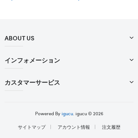
ツ 肌触り良い モノグラム柄
ェア モノグラム 高品質シャ
部屋着 ブランド Lv ペット服
ツ 通気性抜群 薄い 春夏服 ド
薄手 通気性 春夏ウェア 光沢
ッグ洋服 お出かけ着 脱毛保
ある 高級感 中型犬服 M - 3XL
護 かっこいい XS~3XL ゴール
ラブラドール・レトリーバー
デン・レトリバー
ABOUT US
インフォメーション
カスタマーサービス
Powered By
igucu
. igucu © 2026
サイトマップ
アカウント情報
注文履歴