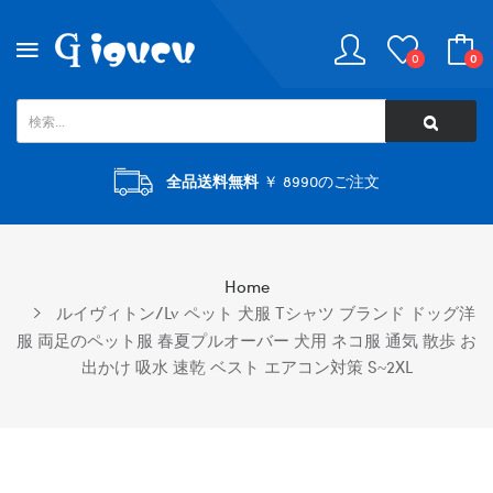
0
0
全品送料無料
￥ 8990のご注文
Home
ルイヴィトン/lv ペット 犬服 Tシャツ ブランド ドッグ洋
服 両足のペット服 春夏プルオーバー 犬用 ネコ服 通気 散歩 お
出かけ 吸水 速乾 ベスト エアコン対策 S~2XL