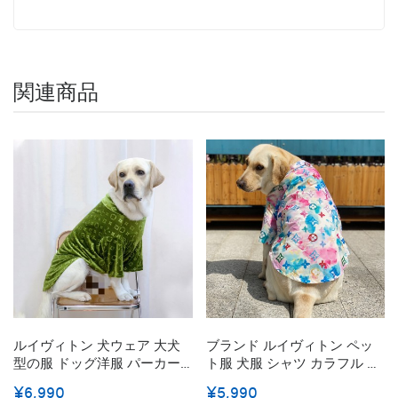
関連商品
ルイヴィトン 犬ウェア 大犬
ブランド ルイヴィトン ペッ
型の服 ドッグ洋服 パーカー
ト服 犬服 シャツ カラフル 捺
柔らかい ベルベット 犬シャ
染 キレイ 大型犬 Lv 中型犬ウ
¥6,990
¥5,990