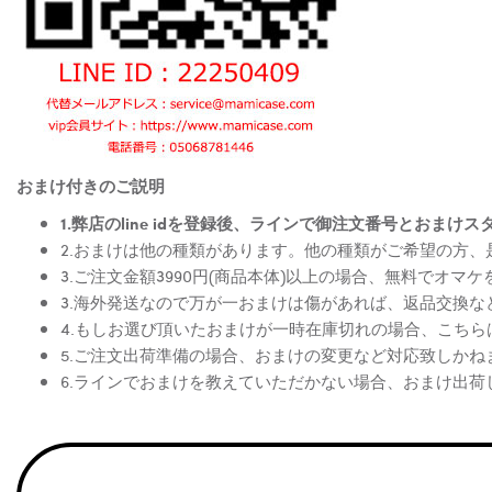
おまけ付きのご説明
1.弊店のline idを登録後、ラインで御注文番号とお
2.おまけは他の種類があります。他の種類がご希望の方
3.ご注文金額3990円(商品本体)以上の場合、無料でオマ
3.海外発送なので万が一おまけは傷があれば、返品交換
4.もしお選び頂いたおまけが一時在庫切れの場合、こち
5.ご注文出荷準備の場合、おまけの変更など対応致しかね
6.ラインでおまけを教えていただかない場合、おまけ出荷