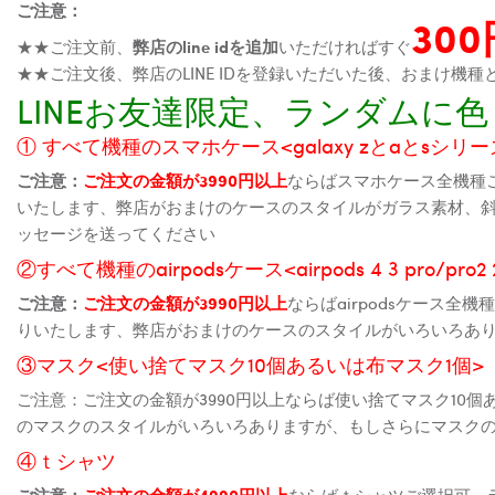
ご注意：
30
★★ご注文前、
弊店のline idを追加
いただければすぐ
★★ご注文後、弊店のLINE IDを登録いただいた後、おまけ
LINEお友達限定、ランダム
① すべて機種のスマホケース<galaxy zとaとsシリーズ、
ご注意：
ご注文の金額が3990円以上
ならばスマホケース全機種
いたします、弊店がおまけのケースのスタイルがガラス素材、
ッセージを送ってください
②すべて機種のairpodsケース<airpods 4 3 pro/pro
ご注意：
ご注文の金額が3990円以上
ならばairpodsケース
りいたします、弊店がおまけのケースのスタイルがいろいろあ
③マスク<使い捨てマスク10個あるいは布マスク1個>
ご注意：ご注文の金額が3990円以上ならば使い捨てマスク10
のマスクのスタイルがいろいろありますが、もしさらにマスク
④ｔシャツ
ご注意：
ご注文の金額が4990円以上
ならばｔシャツご選択可、