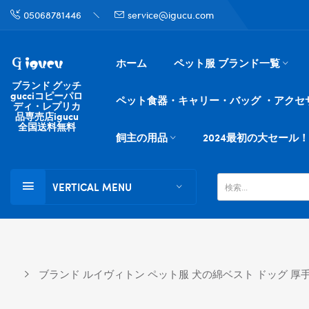
05068781446
service@igucu.com
ホーム
ペット服 ブランド一覧
ブランド グッチ
gucciコピーパロ
ペット食器・キャリー・バッグ ・アクセ
ディ・レプリカ
品専売店igucu
全国送料無料
飼主の用品
2024最初の大セール！
VERTICAL MENU
ブランド ルイヴィトン ペット服 犬の綿ベスト ドッグ 厚手