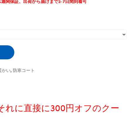
0%通関保証、出荷から届けまで3-7日間到着可
暖かい
,
防寒コート
、それに直接に300円オフのクー