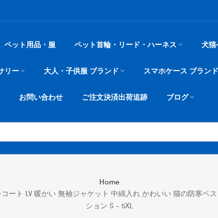
ペット用品・服
ペット首輪・リード・ハーネス
犬猫
サリー
大人・子供服 ブランド
スマホケース ブラン
お問い合わせ
ご注文決済出荷追跡
ブログ
Home
コート LV 暖かい 無袖ジャケット 中綿入れ かわいい 猫の防寒ベス
ション S - 5XL