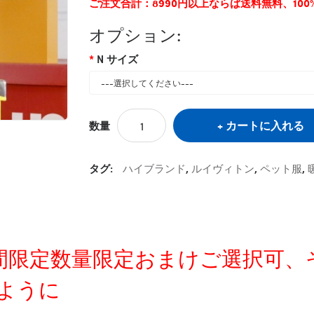
ご注文合計：8990円以上ならば送料無料、10
オプション:
N サイズ
カートに入れる
数量
タグ:
ハイブランド
,
ルイヴィトン
,
ペット服
,
定時間限定数量限定おまけご選択可
ように