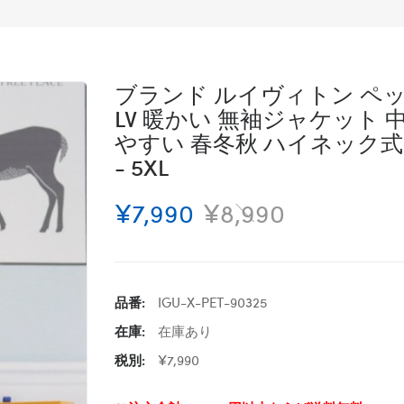
ブランド ルイヴィトン ペッ
LV 暖かい 無袖ジャケット
やすい 春冬秋 ハイネック式
- 5XL
¥7,990
¥8,990
品番:
IGU-X-PET-90325
在庫:
在庫あり
税別:
¥7,990