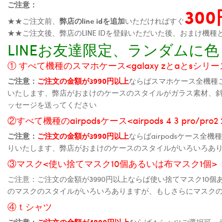
ご注意：
30
★★ご注文前、
弊店のline idを追加
いただければすぐ
★★ご注文後、弊店のLINE IDを登録いただいた後、おまけ
LINEお友達限定、ランダム
① すべて機種のスマホケース<galaxy zとaとsシリーズ、
ご注意：
ご注文の金額が3990円以上
ならばスマホケース全機種
いたします、弊店がおまけのケースのスタイルがガラス素材、
ッセージを送ってください
②すべて機種のairpodsケース<airpods 4 3 pro/pro
ご注意：
ご注文の金額が3990円以上
ならばairpodsケース
りいたします、弊店がおまけのケースのスタイルがいろいろあ
③マスク<使い捨てマスク10個あるいは布マスク1個>
ご注意：ご注文の金額が3990円以上ならば使い捨てマスク10
のマスクのスタイルがいろいろありますが、もしさらにマスク
④ｔシャツ
ご注意：
ご注文の金額が4990円以上
ならばｔシャツご選択可、