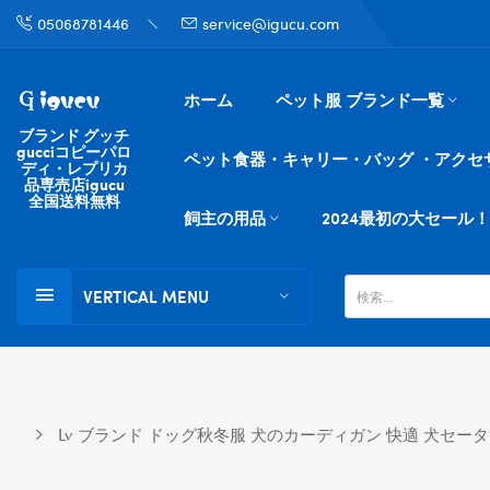
05068781446
service@igucu.com
ホーム
ペット服 ブランド一覧
ブランド グッチ
gucciコピーパロ
ペット食器・キャリー・バッグ ・アクセ
ディ・レプリカ
品専売店igucu
全国送料無料
飼主の用品
2024最初の大セール！
VERTICAL MENU
Lv ブランド ドッグ秋冬服 犬のカーディガン 快適 犬セータ