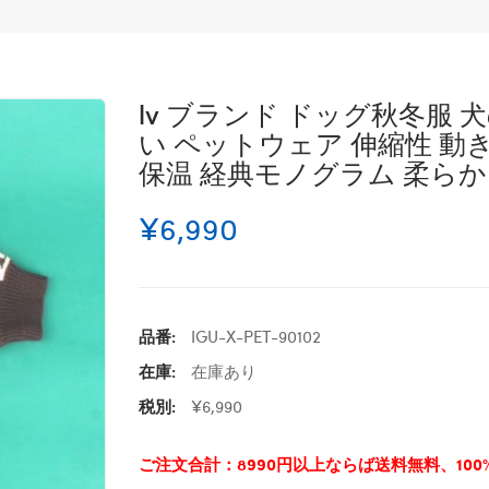
lv ブランド ドッグ秋冬服 
い ペットウェア 伸縮性 動
保温 経典モノグラム 柔らかい
¥6,990
品番:
IGU-X-PET-90102
在庫:
在庫あり
税別:
¥6,990
ご注文合計：8990円以上ならば送料無料、10