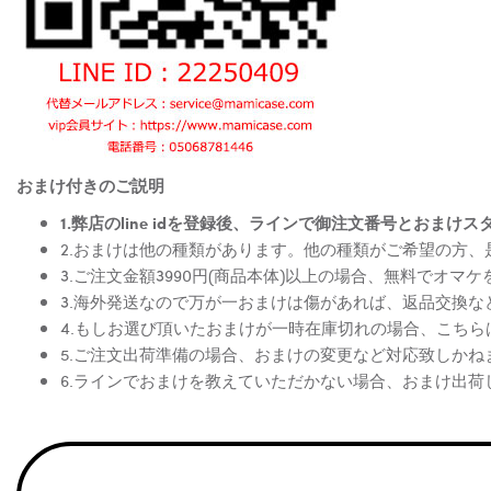
おまけ付きのご説明
1.弊店のline idを登録後、ラインで御注文番号とお
2.おまけは他の種類があります。他の種類がご希望の方
3.ご注文金額3990円(商品本体)以上の場合、無料でオマ
3.海外発送なので万が一おまけは傷があれば、返品交換
4.もしお選び頂いたおまけが一時在庫切れの場合、こち
5.ご注文出荷準備の場合、おまけの変更など対応致しかね
6.ラインでおまけを教えていただかない場合、おまけ出荷