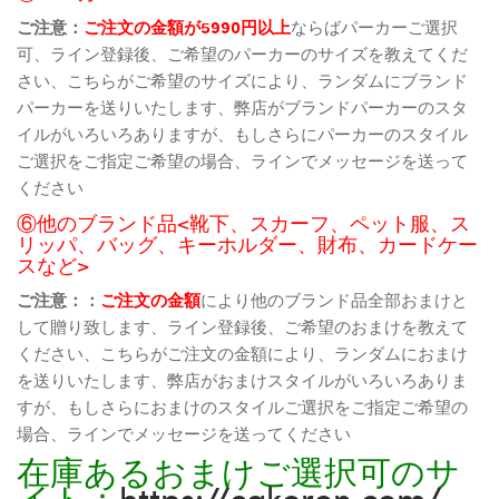
ご注意：
ご注文の金額が5990円以上
ならばパーカーご選択
可、ライン登録後、ご希望のパーカーのサイズを教えてくだ
さい、こちらがご希望のサイズにより、ランダムにブランド
パーカーを送りいたします、弊店がブランドパーカーのスタ
イルがいろいろありますが、もしさらにパーカーのスタイル
ご選択をご指定ご希望の場合、ラインでメッセージを送って
ください
⑥他のブランド品<靴下、スカーフ、ペット服、ス
リッパ、バッグ、キーホルダー、財布、カードケー
スなど>
ご注意：：
ご注文の金額
により他のブランド品全部おまけと
して贈り致します、ライン登録後、ご希望のおまけを教えて
ください、こちらがご注文の金額により、ランダムにおまけ
を送りいたします、弊店がおまけスタイルがいろいろありま
すが、もしさらにおまけのスタイルご選択をご指定ご希望の
場合、ラインでメッセージを送ってください
在庫あるおまけご選択可のサ
イト：
https://cakoren.com/