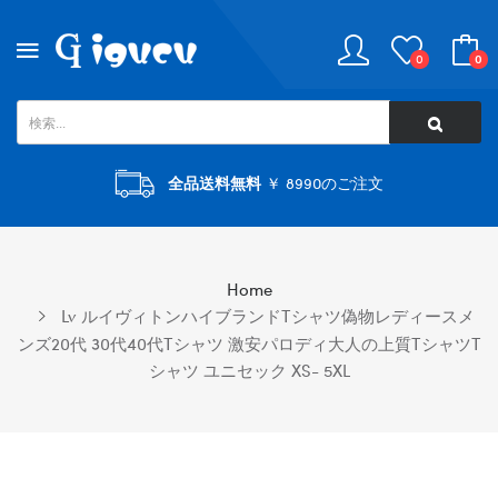
0
0
全品送料無料
￥ 8990のご注文
Home
Lv ルイヴィトンハイブランドtシャツ偽物レディースメ
ンズ20代 30代40代tシャツ 激安パロディ大人の上質Tシャツt
シャツ ユニセック XS- 5XL