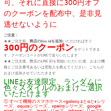
可、それに直接に300円オフ
のクーポンを配布中、是非見
逃せないように
ご注意：
★★ご注文前、
弊店のline idを追加
いただければすぐ
300円のクーポン
をゲットできま
す、クーポンコートがLINEで送りいたします
★★ご注文後、弊店のLINE IDを登録いただいた後、おまけ機
種とご注文番号あるいは受取人を教えてください、こちらが
おまけ追加させていただきます
LINEお友達限定、ランダムに
色々スタイルのおまけご選択
いただけます
① すべて機種のスマホケース<galaxy zとaとsシリ
ーズ、aquosシリーズ、xpeiraシリーズ、google
pixel シリーズ、ipadシリーズ、iphoneシリーズな