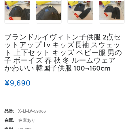
ブランドルイヴィトン子供服 2点セ
ットアップ Lv キッズ長袖 スウェッ
ト 上下セット キッズ ベビー服 男の
子 ボーイズ 春 秋 冬 ルームウェア
かわいい 韓国子供服 100¬160cm
¥9,690
品番:
X-LI-LV-59086
在庫:
在庫あり