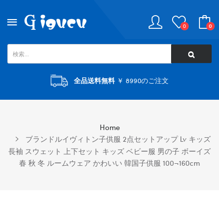
0
0
全品送料無料
￥ 8990のご注文
Home
ブランドルイヴィトン子供服 2点セットアップ Lv キッズ
長袖 スウェット 上下セット キッズ ベビー服 男の子 ボーイズ
春 秋 冬 ルームウェア かわいい 韓国子供服 100¬160cm