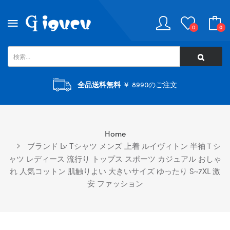
0
0
全品送料無料
￥ 8990のご注文
Home
ブランド Lv Tシャツ メンズ 上着 ルイヴィトン 半袖Ｔシ
ャツ レディース 流行り トップス スポーツ カジュアル おしゃ
れ 人気コットン 肌触りよい 大きいサイズ ゆったり S~7XL 激
安 ファッション