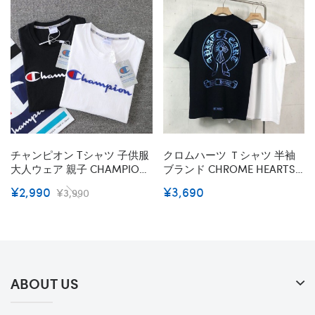
チャンピオン Tシャツ 子供服
クロムハーツ Ｔシャツ 半袖
大人ウェア 親子 CHAMPION
ブランド CHROME HEARTS
お揃い Tシャツ 親子 ペアルッ
コットン 上着 黒白カラー 男
¥2,990
¥3,690
¥3,990
ク 親子ペア ファション 半袖
女兼用 トップス Tシャツ カジ
夏 ホワイト Ｔシャツ 綿 トッ
ュアル トレーニング スポー
プス 親子ペア服 刺繍ロゴ 春
ツ おしゃれ オーバーサイズ
カップル お揃い 服 丸首 Tシ
メンズ 流行り 人気 ファッシ
ャツ 通気性
ョン
ABOUT US