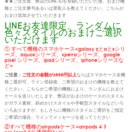
★★ご注文後、弊店のLINE IDを登録いただいた後、おまけ機
種とご注文番号あるいは受取人を教えてください、こちらが
おまけ追加させていただきます
LINEお友達限定、ランダムに
色々スタイルのおまけご選択
いただけます
① すべて機種のスマホケース<galaxy zとaとsシリ
ーズ、aquosシリーズ、xpeiraシリーズ、google
pixel シリーズ、ipadシリーズ、iphoneシリーズな
ど>
ご注意：
ご注文の金額が3990円以上
ならばスマホケース全機
種ご選択可、ライン登録後、ご希望のおまけの機種を教えて
ください、こちらがご希望の機種により、ランダムにおまけ
ケースを送りいたします、弊店がおまけのケースのスタイル
がガラス素材、斜めかけスタイルや手帳型スタイルなどいろ
いろありますが、もしさらに機種のスタイルご選択をご指定
ご希望の場合、ラインでメッセージを送ってください
②すべて機種のairpodsケース<airpods 4 3
pro/pro2 2/1 通用型など>