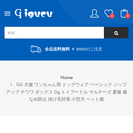
0
0
全品送料無料
￥ 8990のご注文
Home
GG 犬服 ワンちゃん用 ドッグウェア ベーシック ジップ
アップ チワワ ダックス Gg トイプードル マルチーズ 夏服 傷
なめ防止 抜け毛対策 小型犬 ペット服