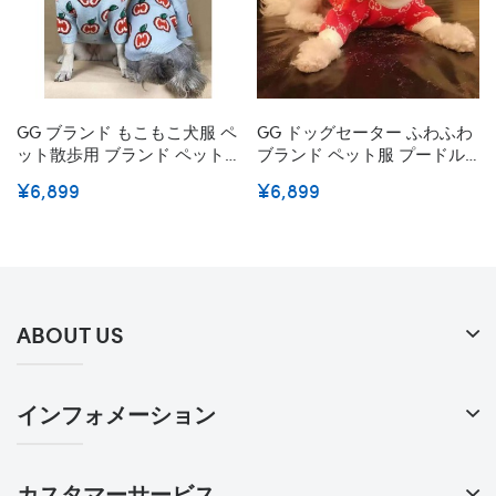
GG ブランド もこもこ犬服 ペ
GG ドッグセーター ふわふわ
ット散歩用 ブランド ペット
ブランド ペット服 プードル
用品 小型犬 スフィンクス ふ
犬服 クリスチャン Gg コピー
¥6,899
¥6,899
わふわ おでかけ 暖かい 犬用
冬暖かい フレンチ ブルドッ
セーター 猫グッズ ドッグウ
グ 犬用ウェア プードル 猫服
ェア 長袖 冬 コピー
犬猫用品 小型犬/中型犬向け
おでかけ 散歩用
ABOUT US
インフォメーション
カスタマーサービス