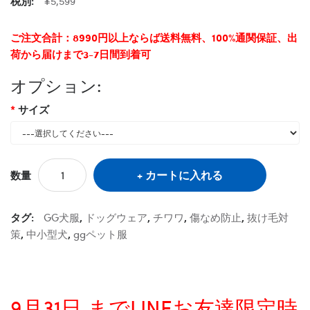
税別:
¥5,599
ご注文合計：8990円以上ならば送料無料、100%通関保証、出
荷から届けまで3-7日間到着可
オプション:
サイズ
カートに入れる
数量
タグ:
GG犬服
,
ドッグウェア
,
チワワ
,
傷なめ防止
,
抜け毛対
策
,
中小型犬
,
ggペット服
9月31日 までLINEお友達限定時