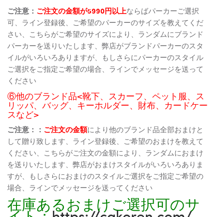
ご注意：
ご注文の金額が5990円以上
ならばパーカーご選択
可、ライン登録後、ご希望のパーカーのサイズを教えてくだ
さい、こちらがご希望のサイズにより、ランダムにブランド
パーカーを送りいたします、弊店がブランドパーカーのスタ
イルがいろいろありますが、もしさらにパーカーのスタイル
ご選択をご指定ご希望の場合、ラインでメッセージを送って
ください
⑥他のブランド品<靴下、スカーフ、ペット服、ス
リッパ、バッグ、キーホルダー、財布、カードケー
スなど>
ご注意：：
ご注文の金額
により他のブランド品全部おまけと
して贈り致します、ライン登録後、ご希望のおまけを教えて
ください、こちらがご注文の金額により、ランダムにおまけ
を送りいたします、弊店がおまけスタイルがいろいろありま
すが、もしさらにおまけのスタイルご選択をご指定ご希望の
場合、ラインでメッセージを送ってください
在庫あるおまけご選択可のサ
イト：
https://cakoren.com/