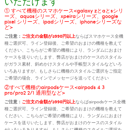
いただけます
① すべて機種のスマホケース<galaxy zとaとsシリ
ーズ、aquosシリーズ、xpeiraシリーズ、google
pixel シリーズ、ipadシリーズ、iphoneシリーズな
ど>
ご注意：
ご注文の金額が3990円以上
ならばスマホケース全機
種ご選択可、ライン登録後、ご希望のおまけの機種を教えて
ください、こちらがご希望の機種により、ランダムにおまけ
ケースを送りいたします、弊店がおまけのケースのスタイル
がガラス素材、斜めかけスタイルや手帳型スタイルなどいろ
いろありますが、もしさらに機種のスタイルご選択をご指定
ご希望の場合、ラインでメッセージを送ってください
②すべて機種のairpodsケース<airpods 4 3
pro/pro2 2/1 通用型など>
ご注意：
ご注文の金額が3990円以上
ならばairpodsケース全機
種ご選択可、ライン登録後、ご希望のおまけの機種を教えて
ください、こちらがご希望の機種により、ランダムにおまけ
ケースを送りいたします、弊店がおまけのケースのスタイル
がいろいろありますが、もしさらに機種のスタイルご選択を