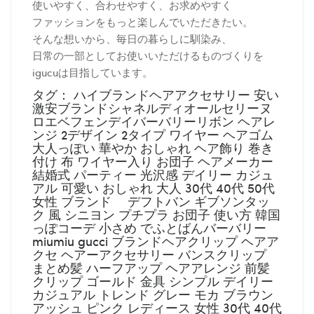
使いやすく、合わせやすく、お求めやすく
ファッションをもっと楽しんでいただきたい。
そんな想いから、毎日の暮らしに馴染み、
日常の一部としてお使いいただけるものづくりを
igucuは目指しています。
タグ： ハイブランドヘアアクセサリー 安い
激安ブランドシャネルディオールセリーヌ
ロエベフェンデイバーバリーリボン ヘアレ
ンジ 2デザイン 2タイプ ワイヤー ヘアゴム
大人っぽい 華やか おしゃれ ヘア飾り 巻き
付け 布 ワイヤー入り お団子 ヘアメーカー
結婚式 パーティー 光沢感 デイリー カジュ
アル 可愛い おしゃれ 大人 30代 40代 50代
女性 ブランド デフトバン ギブソンタッ
ク 風 シニヨン プチプラ お団子 使い方 韓国
っぽコーデ 小さめ でふとばんバーバリー
miumiu gucci ブランドヘアクリップ ヘアア
クセ ヘアーアクセサリー バンスクリップ
まとめ髪 ハーフアップ ヘアアレンジ 前髪
クリップ ゴールド 金具 シンプル デイリー
カジュアル トレンド グレー モカ ブラウン
アッシュ ピンク レディース 女性 30代 40代