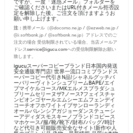
ですが、一度「迷惑メール」フォルダーを
ご確認くださいまたはURL付きメール拒否設
定を解除した後、ご注文を頂けますようお
願い申し上げます。
注：
携帯メール（@docomo.ne.jp / @ezweb.ne.jp /
@i.softbank.jp / @softbank.ne.jp）アドレスでのご
注文の場合 受信制限されている場合、当店メールア
ドレス
service@igucu.com
への受信制限解除お願い
致します。
igucuスーパーコピーブランド日本国内発送
安全通販専門店! 世界一流口コミブランドス
ーパーコピー代引きN品!シャネルグッチバ
ーバリーヴィトンシュプリームBAPE/エイ
プマイケルコース/MKエルメスプラダシュ
プリームセリーヌザ?ノース?フェイスチャ
ンピオンゴヤールエムシーエムフェンデイ
コーチオフホワイトイブサンローランディ
オールバレンシアガジョーダンステューシ
ーアディダスモスキーノブランドコピース
マホケース/服/靴/靴下/財布/バッグ/時計
など代引き可能販売安全なサイト!新作や人