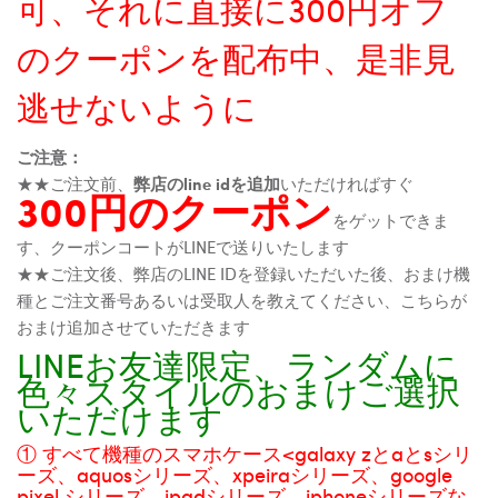
可、それに直接に300円オフ
のクーポンを配布中、是非見
逃せないように
ご注意：
★★ご注文前、
弊店のline idを追加
いただければすぐ
300円のクーポン
をゲットできま
す、クーポンコートがLINEで送りいたします
★★ご注文後、弊店のLINE IDを登録いただいた後、おまけ機
種とご注文番号あるいは受取人を教えてください、こちらが
おまけ追加させていただきます
LINEお友達限定、ランダムに
色々スタイルのおまけご選択
いただけます
① すべて機種のスマホケース<galaxy zとaとsシリ
ーズ、aquosシリーズ、xpeiraシリーズ、google
pixel シリーズ、ipadシリーズ、iphoneシリーズな