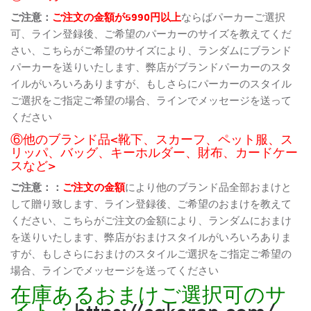
ご注意：
ご注文の金額が5990円以上
ならばパーカーご選択
可、ライン登録後、ご希望のパーカーのサイズを教えてくだ
さい、こちらがご希望のサイズにより、ランダムにブランド
パーカーを送りいたします、弊店がブランドパーカーのスタ
イルがいろいろありますが、もしさらにパーカーのスタイル
ご選択をご指定ご希望の場合、ラインでメッセージを送って
ください
⑥他のブランド品<靴下、スカーフ、ペット服、ス
リッパ、バッグ、キーホルダー、財布、カードケー
スなど>
ご注意：：
ご注文の金額
により他のブランド品全部おまけと
して贈り致します、ライン登録後、ご希望のおまけを教えて
ください、こちらがご注文の金額により、ランダムにおまけ
を送りいたします、弊店がおまけスタイルがいろいろありま
すが、もしさらにおまけのスタイルご選択をご指定ご希望の
場合、ラインでメッセージを送ってください
在庫あるおまけご選択可のサ
イト：
https://cakoren.com/