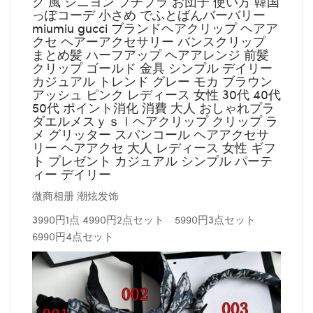
ク 風 シニヨン プチプラ お団子 使い方 韓国
っぽコーデ 小さめ でふとばんバーバリー
miumiu gucci ブランドヘアクリップ ヘアア
クセ ヘアーアクセサリー バンスクリップ
まとめ髪 ハーフアップ ヘアアレンジ 前髪
クリップ ゴールド 金具 シンプル デイリー
カジュアル トレンド グレー モカ ブラウン
アッシュ ピンク レディース 女性 30代 40代
50代 ポイント消化 消費 大人 おしゃれプラ
ダエルメスｙｓｌヘアクリップ クリップ ラ
メ グリッター スパンコール ヘアアクセサ
リー ヘアアクセ 大人 レディース 女性 ギフ
ト プレゼント カジュアル シンプル パーテ
ィー デイリー
微商相册 潮炫发饰
3990円1点 4990円2点セット 5990円3点セット
6990円4点セット