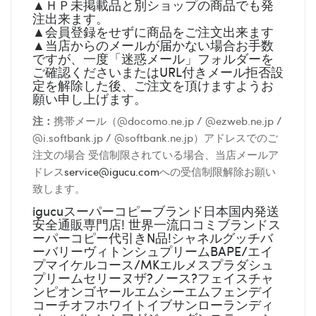
▲ＨＰ未掲載品と別ショップの商品でも発
注出来ます。
▲会員登録をせずに商品をご注文出来ます
▲当店からのメールが届かない場合お手数
ですが、一度「迷惑メール」フォルダーを
ご確認くださいまたはURL付きメール拒否設
定を解除した後、ご注文を頂けますようお
願い申し上げます。
注：
携帯メール（@docomo.ne.jp / @ezweb.ne.jp /
@i.softbank.jp / @softbank.ne.jp）アドレスでのご
注文の場合 受信制限されている場合、当店メールア
ドレス
service@igucu.com
への受信制限解除お願い
致します。
igucuスーパーコピーブランド日本国内発送
安全通販専門店! 世界一流口コミブランドス
ーパーコピー代引きN品!シャネルグッチバ
ーバリーヴィトンシュプリームBAPE/エイ
プマイケルコース/MKエルメスプラダシュ
プリームセリーヌザ?ノース?フェイスチャ
ンピオンゴヤールエムシーエムフェンデイ
コーチオフホワイトイブサンローランディ