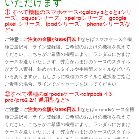
いただけます
① すべて機種のスマホケース<galaxy zとaとsシリ
ーズ、aquosシリーズ、xpeiraシリーズ、google
pixel シリーズ、ipadシリーズ、iphoneシリーズな
ど>
ご注意：
ご注文の金額が3990円以上
ならばスマホケース全機
種ご選択可、ライン登録後、ご希望のおまけの機種を教えて
ください、こちらがご希望の機種により、ランダムにおまけ
ケースを送りいたします、弊店がおまけのケースのスタイル
がガラス素材、斜めかけスタイルや手帳型スタイルなどいろ
いろありますが、もしさらに機種のスタイルご選択をご指定
ご希望の場合、ラインでメッセージを送ってください
②すべて機種のairpodsケース<airpods 4 3
pro/pro2 2/1 通用型など>
ご注意：
ご注文の金額が3990円以上
ならばairpodsケース全機
種ご選択可、ライン登録後、ご希望のおまけの機種を教えて
ください、こちらがご希望の機種により、ランダムにおまけ
ケースを送りいたします、弊店がおまけのケースのスタイル
がいろいろありますが、もしさらに機種のスタイルご選択を