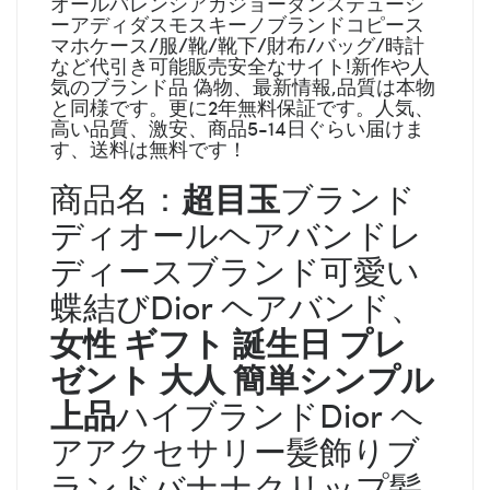
オールバレンシアガジョーダンステューシ
ーアディダスモスキーノブランドコピース
マホケース/服/靴/靴下/財布/バッグ/時計
など代引き可能販売安全なサイト!新作や人
気のブランド品 偽物、最新情報,品質は本物
と同様です。更に2年無料保証です。人気、
高い品質、激安、商品5-14日ぐらい届けま
す、送料は無料です！
超目玉
商品名：
ブランド
ディオールヘアバンドレ
ディースブランド可愛い
蝶結びDior ヘアバンド、
女性 ギフト 誕生日 プレ
ゼント 大人 簡単
シンプル
上品
ハイブランドDior ヘ
アアクセサリー髪飾りブ
ランドバナナクリップ髪