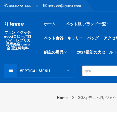
05068781446
service@igucu.com
ホーム
ペット服 ブランド一覧
ブランド グッチ
gucciコピーパロ
ペット食器・キャリー・バッグ ・アクセ
ディ・レプリカ
品専売店igucu
全国送料無料
飼主の用品
2024最初の大セール！
VERTICAL MENU
Home
GG柄 デニム風 ジャケ