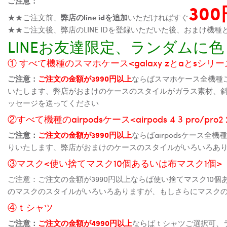
ご注意：
30
★★ご注文前、
弊店のline idを追加
いただければすぐ
★★ご注文後、弊店のLINE IDを登録いただいた後、おまけ
LINEお友達限定、ランダム
① すべて機種のスマホケース<galaxy zとaとsシリーズ、
ご注意：
ご注文の金額が3990円以上
ならばスマホケース全機種
いたします、弊店がおまけのケースのスタイルがガラス素材、
ッセージを送ってください
②すべて機種のairpodsケース<airpods 4 3 pro/pro
ご注意：
ご注文の金額が3990円以上
ならばairpodsケース
りいたします、弊店がおまけのケースのスタイルがいろいろあ
③マスク<使い捨てマスク10個あるいは布マスク1個>
ご注意：ご注文の金額が3990円以上ならば使い捨てマスク10
のマスクのスタイルがいろいろありますが、もしさらにマスク
④ｔシャツ
ご注意：
ご注文の金額が4990円以上
ならばｔシャツご選択可、