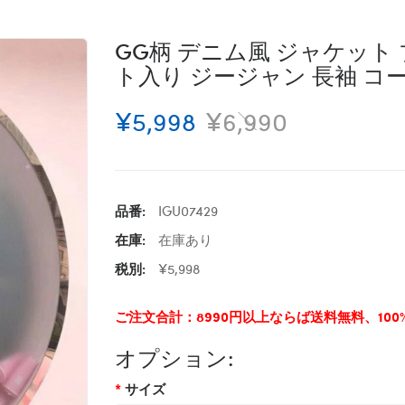
GG柄 デニム風 ジャケット 
ト入り ジージャン 長袖 コ
¥5,998
¥6,990
品番:
IGU07429
在庫:
在庫あり
税別:
¥5,998
ご注文合計：8990円以上ならば送料無料、10
オプション:
サイズ