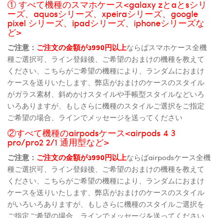
① すべて機種のスマホケース<galaxy zとaとsシリ
ーズ、aquosシリーズ、xpeiraシリーズ、google
pixel シリーズ、ipadシリーズ、iphoneシリーズな
ど>
ご注意：
ご注文の金額が3990円以上
ならばスマホケース全機
種ご選択可、ライン登録後、ご希望のおまけの機種を教えて
ください、こちらがご希望の機種により、ランダムにおまけ
ケースを送りいたします、弊店がおまけのケースのスタイル
がガラス素材、斜めかけスタイルや手帳型スタイルなどいろ
いろありますが、もしさらに機種のスタイルご選択をご指定
ご希望の場合、ラインでメッセージを送ってください
②すべて機種のairpodsケース<airpods 4 3
pro/pro2 2/1 通用型など>
ご注意：
ご注文の金額が3990円以上
ならばairpodsケース全機
種ご選択可、ライン登録後、ご希望のおまけの機種を教えて
ください、こちらがご希望の機種により、ランダムにおまけ
ケースを送りいたします、弊店がおまけのケースのスタイル
がいろいろありますが、もしさらに機種のスタイルご選択を
ご指定ご希望の場合、ラインでメッセージを送ってください