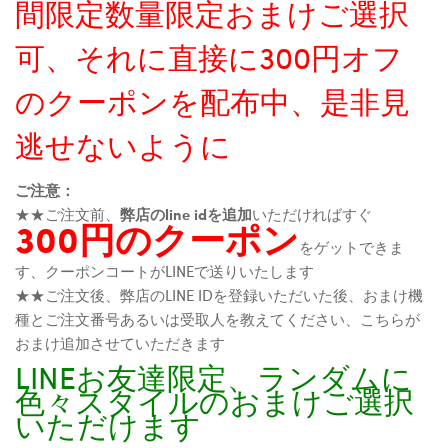
間限定数量限定おまけご選択
可、それに直接に300円オフ
のクーポンを配布中、是非見
逃せないように
ご注意：
★★ご注文前、
弊店のline idを追加
いただければすぐ
300円のクーポン
をゲットできま
す、クーポンコートがLINEで送りいたします
★★ご注文後、弊店のLINE IDを登録いただいた後、おまけ機
種とご注文番号あるいは受取人を教えてください、こちらが
おまけ追加させていただきます
LINEお友達限定、ランダムに
色々スタイルのおまけご選択
いただけます