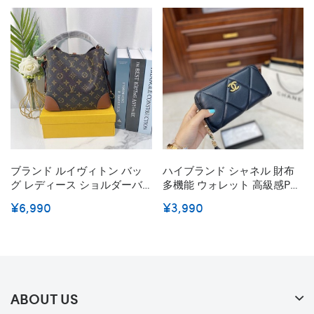
ブランド ルイヴィトン バッ
ハイブランド シャネル 財布
グ レディース ショルダーバ
多機能 ウォレット 高級感PU
ッグ LV トートバッグ 大容量
革 CHANEL長財布 おしゃれ
¥6,990
¥3,990
ハンドバッグ 2wayバッグ 高
菱格 すっきり 優雅 レディー
品質 PUレザー 経典モノグラ
ス用財布 おしゃれ 大容量 高
ム模様 贅沢感溢れ ファッシ
品質 女の子
ョン 光沢金具 おしゃれ 激安
ABOUT US