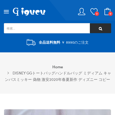
0
0
全品送料無料
￥ 8990のご注文
Home
DISNEY GGトートバッグハンドルバッグ ミディアム キャ
ンバスミッキー 偽物 ​激安2020年春夏新作 ディズニー コピー