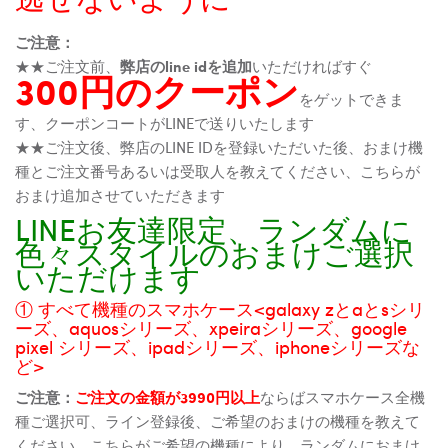
ご注意：
★★ご注文前、
弊店のline idを追加
いただければすぐ
300円のクーポン
をゲットできま
す、クーポンコートがLINEで送りいたします
★★ご注文後、弊店のLINE IDを登録いただいた後、おまけ機
種とご注文番号あるいは受取人を教えてください、こちらが
おまけ追加させていただきます
LINEお友達限定、ランダムに
色々スタイルのおまけご選択
いただけます
① すべて機種のスマホケース<galaxy zとaとsシリ
ーズ、aquosシリーズ、xpeiraシリーズ、google
pixel シリーズ、ipadシリーズ、iphoneシリーズな
ど>
ご注意：
ご注文の金額が3990円以上
ならばスマホケース全機
種ご選択可、ライン登録後、ご希望のおまけの機種を教えて
ください、こちらがご希望の機種により、ランダムにおまけ