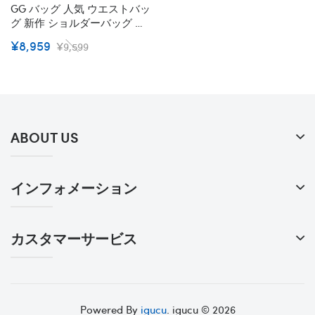
GG バッグ 人気 ウエストバッ
グ 新作 ショルダーバッグ レ
ディース 斜めがけ 軽い 小さ
¥8,959
¥9,599
め レザー 大人 ＧＧ ドラえも
んコラボ Gg ベルトバッグ
Belt Bag
ABOUT US
インフォメーション
カスタマーサービス
Powered By
igucu
. igucu © 2026