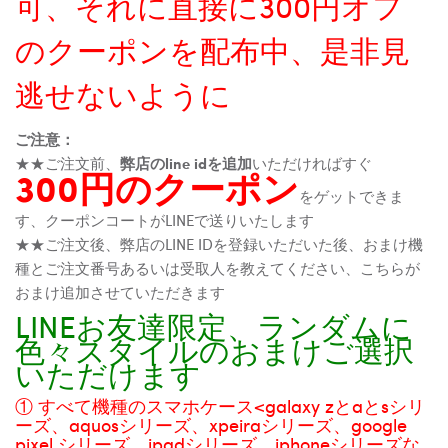
可、それに直接に300円オフ
のクーポンを配布中、是非見
逃せないように
ご注意：
★★ご注文前、
弊店のline idを追加
いただければすぐ
300円のクーポン
をゲットできま
す、クーポンコートがLINEで送りいたします
★★ご注文後、弊店のLINE IDを登録いただいた後、おまけ機
種とご注文番号あるいは受取人を教えてください、こちらが
おまけ追加させていただきます
LINEお友達限定、ランダムに
色々スタイルのおまけご選択
いただけます
① すべて機種のスマホケース<galaxy zとaとsシリ
ーズ、aquosシリーズ、xpeiraシリーズ、google
pixel シリーズ、ipadシリーズ、iphoneシリーズな