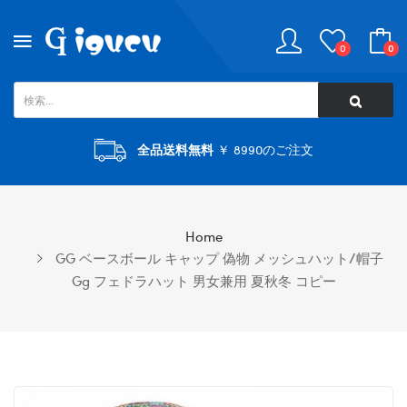
0
0
全品送料無料
￥ 8990のご注文
Home
GG ベースボール キャップ 偽物 メッシュハット/帽子
Gg フェドラハット 男女兼用 夏秋冬 コピー