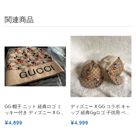
関連商品
GG 帽子 ニット 経典ロゴ ミ
ディズニー X GG コラボ キャ
ッキー付き ディズニー X Gg
ップ 経典ggロゴ 子供用 ベー
コラボ ミッキーマウス 秋冬
スボールキャップ ミッキー付
¥4,899
¥4,999
刺繍 オシャレ潮流 ファッシ
き ミッキーマウス ベースボ
ョンカジュアル ミッキー 暖
ールハット通気性 カジュアル