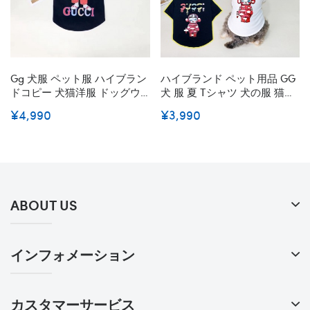
Gg 犬服 ペット服 ハイブラン
ハイブランド ペット用品 GG
ドコピー 犬猫洋服 ドッグウ
犬 服 夏 Tシャツ 犬の服 猫の
ェア 春夏ｔシャツ 漫画柄 半
服 夏服 猫服 猫用ウェア 犬の
¥4,990
¥3,990
袖 両足のペット服 小中型犬
Tシャツ お出掛け お散歩 カワ
ペット服 かわいい 心地よい
イイ 日焼き防ぐ 脱毛保護 通
脱毛保護 ファッション 日よ
気性 おしゃれ 小型犬 中型犬
け止め S~2XL
S~2XL 激安
ABOUT US
インフォメーション
カスタマーサービス