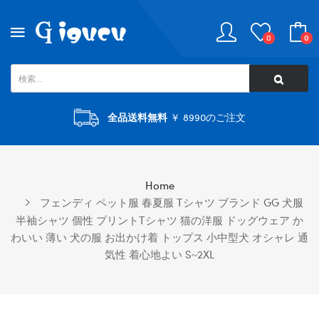
0
0
全品送料無料
￥ 8990のご注文
Home
フェンディ ペット服 春夏服 Tシャツ ブランド GG 犬服
半袖シャツ 個性 プリントTシャツ 猫の洋服 ドッグウェア か
わいい 薄い 犬の服 お出かけ着 トップス 小中型犬 オシャレ 通
気性 着心地よい S~2XL