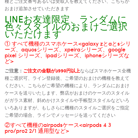
種とご注文番号あるいは受取人を教えてください、こちらが
おまけ追加させていただきます
LINEお友達限定、ランダムに
色々スタイルのおまけご選択
いただけます
① すべて機種のスマホケース<galaxy zとaとsシリ
ーズ、aquosシリーズ、xpeiraシリーズ、google
pixel シリーズ、ipadシリーズ、iphoneシリーズな
ど>
ご注意：
ご注文の金額が3990円以上
ならばスマホケース全機
種ご選択可、ライン登録後、ご希望のおまけの機種を教えて
ください、こちらがご希望の機種により、ランダムにおまけ
ケースを送りいたします、弊店がおまけのケースのスタイル
がガラス素材、斜めかけスタイルや手帳型スタイルなどいろ
いろありますが、もしさらに機種のスタイルご選択をご指定
ご希望の場合、ラインでメッセージを送ってください
②すべて機種のairpodsケース<airpods 4 3
pro/pro2 2/1 通用型など>