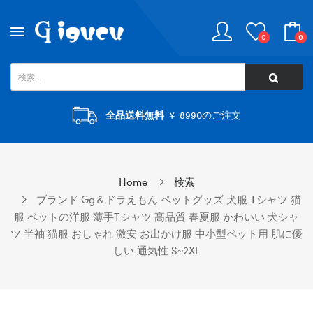
0
0
全品送料無料
￥ 8990のご注文
Home
検索
ブランド Gg＆ドラえもん ペットグッズ 犬服 Tシャツ 猫
服 ペットの洋服 薄手tシャツ 高品質 春夏服 かわいい 犬シャ
ツ 半袖 猫服 おしゃれ 激安 お出かけ服 中小型ペット用 肌に優
しい 通気性 S~2XL