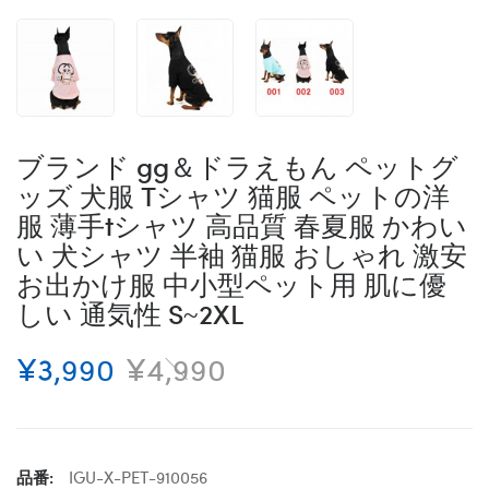
ブランド gg＆ドラえもん ペットグ
ッズ 犬服 Tシャツ 猫服 ペットの洋
服 薄手tシャツ 高品質 春夏服 かわい
い 犬シャツ 半袖 猫服 おしゃれ 激安
お出かけ服 中小型ペット用 肌に優
しい 通気性 S~2XL
¥3,990
¥4,990
品番:
IGU-X-PET-910056