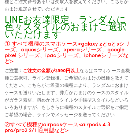
種とご注文番号あるいは受取人を教えてください、こちらが
おまけ追加させていただきます
LINEお友達限定、ランダムに
色々スタイルのおまけご選択
いただけます
① すべて機種のスマホケース<galaxy zとaとsシリ
ーズ、aquosシリーズ、xpeiraシリーズ、google
pixel シリーズ、ipadシリーズ、iphoneシリーズな
ど>
ご注意：
ご注文の金額が3990円以上
ならばスマホケース全機
種ご選択可、ライン登録後、ご希望のおまけの機種を教えて
ください、こちらがご希望の機種により、ランダムにおまけ
ケースを送りいたします、弊店がおまけのケースのスタイル
がガラス素材、斜めかけスタイルや手帳型スタイルなどいろ
いろありますが、もしさらに機種のスタイルご選択をご指定
ご希望の場合、ラインでメッセージを送ってください
②すべて機種のairpodsケース<airpods 4 3
pro/pro2 2/1 通用型など>