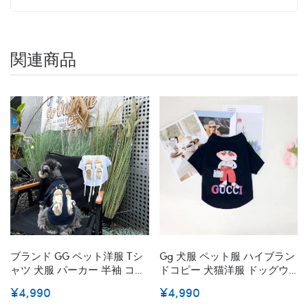
関連商品
ブランド GG ペット洋服 Tシ
Gg 犬服 ペット服 ハイブラン
ャツ 犬服 パーカー 半袖 コッ
ドコピー 犬猫洋服 ドッグウ
トン製 薄い GG春夏シャツ通
ェア 春夏ｔシャツ 漫画柄 半
¥4,990
¥4,990
気性抜群 かわいい 個性靴の
袖 両足のペット服 小中型犬