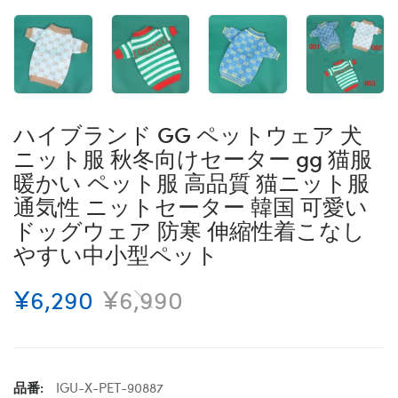
ハイブランド GG ペットウェア 犬
ニット服 秋冬向けセーター gg 猫服
暖かい ペット服 高品質 猫ニット服
通気性 ニットセーター 韓国 可愛い
ドッグウェア 防寒 伸縮性着こなし
やすい中小型ペット
¥6,290
¥6,990
品番:
IGU-X-PET-90887