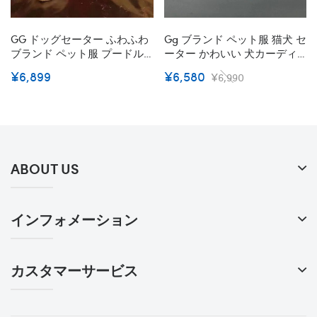
GG ドッグセーター ふわふわ
Gg ブランド ペット服 猫犬 セ
ブランド ペット服 プードル
ーター かわいい 犬カーディ
犬服 クリスチャン Gg コピー
ガン 柔らかい 暖かい 秋冬向
¥6,899
¥6,580
¥6,990
冬暖かい フレンチ ブルドッ
け GG モノグラム オシャレ
グ 犬用ウェア プードル 猫服
快適 弾力あり ペットウェア
犬猫用品 小型犬/中型犬向け
犬服 ジャケット 猫服 中小型
おでかけ 散歩用
ペットコート
ABOUT US
インフォメーション
カスタマーサービス