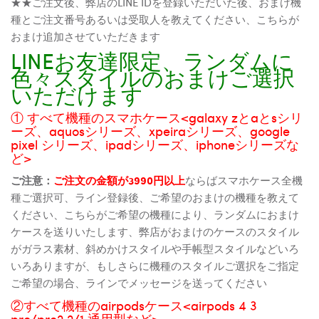
★★ご注文後、弊店のLINE IDを登録いただいた後、おまけ機
種とご注文番号あるいは受取人を教えてください、こちらが
おまけ追加させていただきます
LINEお友達限定、ランダムに
色々スタイルのおまけご選択
いただけます
① すべて機種のスマホケース<galaxy zとaとsシリ
ーズ、aquosシリーズ、xpeiraシリーズ、google
pixel シリーズ、ipadシリーズ、iphoneシリーズな
ど>
ご注意：
ご注文の金額が3990円以上
ならばスマホケース全機
種ご選択可、ライン登録後、ご希望のおまけの機種を教えて
ください、こちらがご希望の機種により、ランダムにおまけ
ケースを送りいたします、弊店がおまけのケースのスタイル
がガラス素材、斜めかけスタイルや手帳型スタイルなどいろ
いろありますが、もしさらに機種のスタイルご選択をご指定
ご希望の場合、ラインでメッセージを送ってください
②すべて機種のairpodsケース<airpods 4 3
pro/pro2 2/1 通用型など>