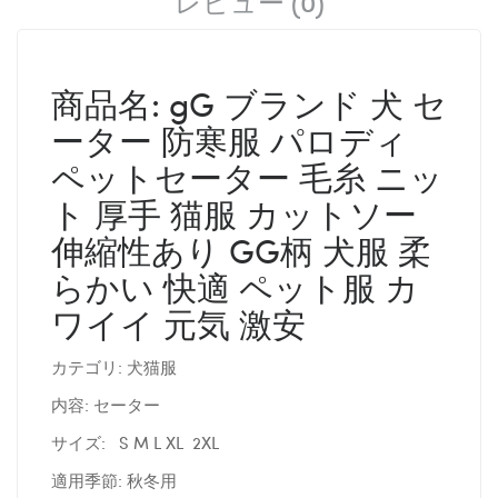
レビュー (0)
商品名: gG ブランド 犬 セ
ーター 防寒服 パロディ
ペットセーター 毛糸 ニッ
ト 厚手 猫服 カットソー
伸縮性あり GG柄 犬服 柔
らかい 快適 ペット服 カ
ワイイ 元気 激安
カテゴリ: 犬猫服
内容: セーター
サイズ: S M L XL 2XL
適用季節: 秋冬用