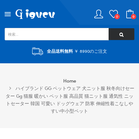
0
0
全品送料無料
￥ 8990のご注文
Home
ハイブランド GG ペットウェア 犬ニット服 秋冬向けセー
ター Gg 猫服 暖かい ペット服 高品質 猫ニット服 通気性 ニッ
トセーター 韓国 可愛い ドッグウェア 防寒 伸縮性着こなしや
すい中小型ペット