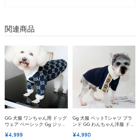
関連商品
GG 犬服 ワンちゃん用 ドッグ
Gg 犬服 ペットtシャツ ブラ
ウェア ベーシック Gg ジップ
ンド GG わんちゃん洋服 ドッ
アップ チワワ ダックス トイ
グウェア 中大型犬 ペット服
¥4,999
¥4,990
プードル マルチーズ 冬服 傷
ロゴtシャツ 犬のT-シャツ 半