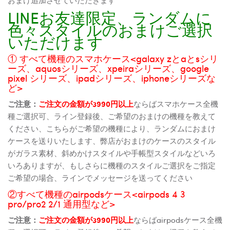
LINEお友達限定、ランダムに
色々スタイルのおまけご選択
いただけます
① すべて機種のスマホケース<galaxy zとaとsシリ
ーズ、aquosシリーズ、xpeiraシリーズ、google
pixel シリーズ、ipadシリーズ、iphoneシリーズな
ど>
ご注意：
ご注文の金額が3990円以上
ならばスマホケース全機
種ご選択可、ライン登録後、ご希望のおまけの機種を教えて
ください、こちらがご希望の機種により、ランダムにおまけ
ケースを送りいたします、弊店がおまけのケースのスタイル
がガラス素材、斜めかけスタイルや手帳型スタイルなどいろ
いろありますが、もしさらに機種のスタイルご選択をご指定
ご希望の場合、ラインでメッセージを送ってください
②すべて機種のairpodsケース<airpods 4 3
pro/pro2 2/1 通用型など>
ご注意：
ご注文の金額が3990円以上
ならばairpodsケース全機