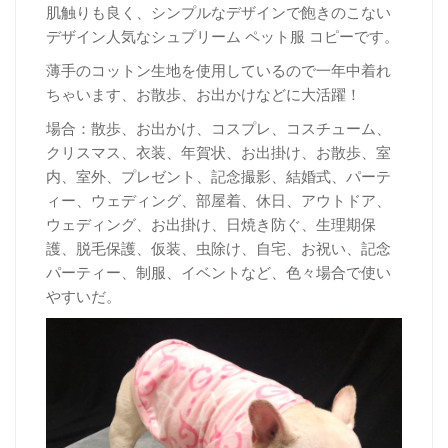
肌触りも良く、シンプルなデザインで飽きのこない
デザイン人気なシュプリーム ペット服 コピーです。
薄手のコットン生地を使用しているので一年中着れ
ちゃいます、お散歩、お出かけなどに大活躍！
場合：散歩、お出かけ、コスプレ、コスチューム、
クリスマス、衣装、年賀状、お出掛け、お散歩、室
内、室外、プレゼント、記念撮影、結婚式、パーテ
ィー、ウェディング、部屋着、休日、アウトドア、
ウェディング、お出掛け、日焼き防ぐ、生理期保
護、脱毛保護、仮装、虫除け、自宅、お祝い、記念
パーティー、制服、イベントなど、色々場合で使い
やすいだ。