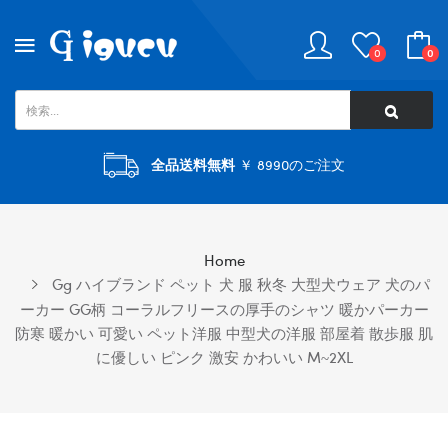
0
0
全品送料無料
￥ 8990のご注文
Home
Gg ハイブランド ペット 犬 服 秋冬 大型犬ウェア 犬のパ
ーカー GG柄 コーラルフリースの厚手のシャツ 暖かパーカー
防寒 暖かい 可愛い ペット洋服 中型犬の洋服 部屋着 散歩服 肌
に優しい ピンク 激安 かわいい M~2XL