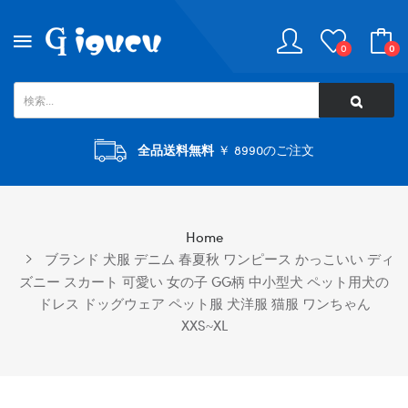
0
0
全品送料無料
￥ 8990のご注文
Home
ブランド 犬服 デニム 春夏秋 ワンピース かっこいい ディ
ズニー スカート 可愛い 女の子 GG柄 中小型犬 ペット用犬の
ドレス ドッグウェア ペット服 犬洋服 猫服 ワンちゃん
XXS~XL