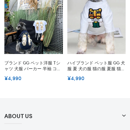
ブランド GG ペット洋服 Tシ
ハイブランド ペット服 GG 犬
ャツ 犬服 パーカー 半袖 コッ
服 夏 犬の服 猫の服 夏服 猫服
トン製 薄い GG春夏シャツ通
ドッグウェア 猫用ウェア Tシ
¥4,990
¥4,990
気性抜群 かわいい 個性靴の
ャツ お出掛け お散歩 日焼き
柄 紐付き 創意デザイン 猫ウ
防ぐ 脱毛保護 通気性 おしゃ
ェア 小型犬 中型犬 チワワ テ
れ 小型犬 中型犬 S~2XL
ディベア トイプードル ビー
グル S~2XL
ABOUT US