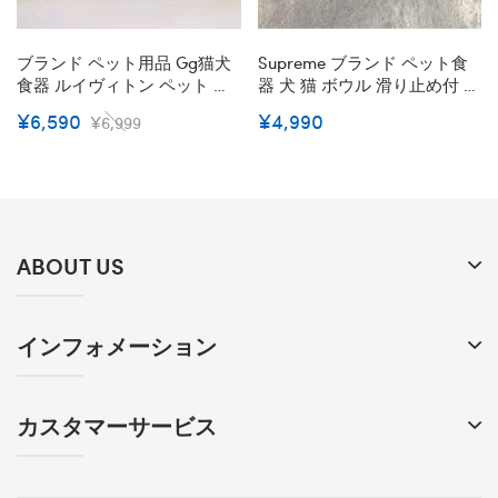
ブランド ペット用品 Gg猫犬
Supreme ブランド ペット食
食器 ルイヴィトン ペット フ
器 犬 猫 ボウル 滑り止め付 シ
ードボウル 丸い 陶磁 水入れ
ュプリームフードボウル 水皿
¥6,590
¥4,990
¥6,999
餌皿 おしゃれ ドッグ用品 耐
こぼれ防止 ファッション 高
衝撃ネコちゃん 滑り止め 小
品質 食器 洗い安い ペット用
中型犬 猫犬 高級用品
品 ファッション 激安
ABOUT US
インフォメーション
カスタマーサービス