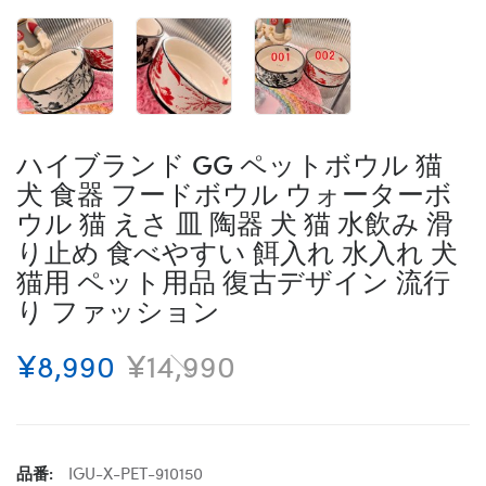
ハイブランド GG ペットボウル 猫
犬 食器 フードボウル ウォーターボ
ウル 猫 えさ 皿 陶器 犬 猫 水飲み 滑
り止め 食べやすい 餌入れ 水入れ 犬
猫用 ペット用品 復古デザイン 流行
り ファッション
¥8,990
¥14,990
品番:
IGU-X-PET-910150