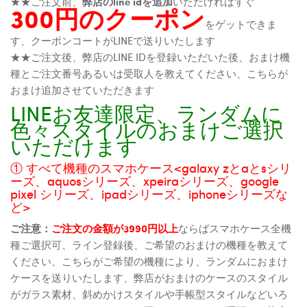
★★ご注文前、
弊店のline idを追加
いただければすぐ
300円のクーポン
をゲットできま
す、クーポンコートがLINEで送りいたします
★★ご注文後、弊店のLINE IDを登録いただいた後、おまけ機
種とご注文番号あるいは受取人を教えてください、こちらが
おまけ追加させていただきます
LINEお友達限定、ランダムに
色々スタイルのおまけご選択
いただけます
① すべて機種のスマホケース<galaxy zとaとsシリ
ーズ、aquosシリーズ、xpeiraシリーズ、google
pixel シリーズ、ipadシリーズ、iphoneシリーズな
ど>
ご注意：
ご注文の金額が3990円以上
ならばスマホケース全機
種ご選択可、ライン登録後、ご希望のおまけの機種を教えて
ください、こちらがご希望の機種により、ランダムにおまけ
ケースを送りいたします、弊店がおまけのケースのスタイル
がガラス素材、斜めかけスタイルや手帳型スタイルなどいろ