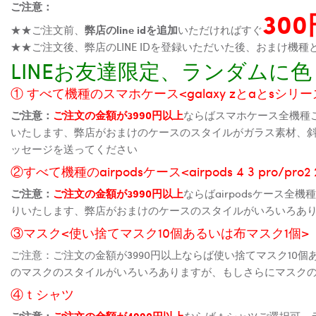
ご注意：
30
★★ご注文前、
弊店のline idを追加
いただければすぐ
★★ご注文後、弊店のLINE IDを登録いただいた後、おまけ
LINEお友達限定、ランダム
① すべて機種のスマホケース<galaxy zとaとsシリーズ、
ご注意：
ご注文の金額が3990円以上
ならばスマホケース全機種
いたします、弊店がおまけのケースのスタイルがガラス素材、
ッセージを送ってください
②すべて機種のairpodsケース<airpods 4 3 pro/pro
ご注意：
ご注文の金額が3990円以上
ならばairpodsケース
りいたします、弊店がおまけのケースのスタイルがいろいろあ
③マスク<使い捨てマスク10個あるいは布マスク1個>
ご注意：ご注文の金額が3990円以上ならば使い捨てマスク10
のマスクのスタイルがいろいろありますが、もしさらにマスク
④ｔシャツ
ご注意：
ご注文の金額が4990円以上
ならばｔシャツご選択可、