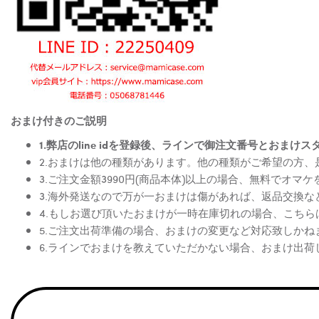
おまけ付きのご説明
1.弊店のline idを登録後、ラインで御注文番号とお
2.おまけは他の種類があります。他の種類がご希望の方
3.ご注文金額3990円(商品本体)以上の場合、無料でオマ
3.海外発送なので万が一おまけは傷があれば、返品交換
4.もしお選び頂いたおまけが一時在庫切れの場合、こち
5.ご注文出荷準備の場合、おまけの変更など対応致しかね
6.ラインでおまけを教えていただかない場合、おまけ出荷