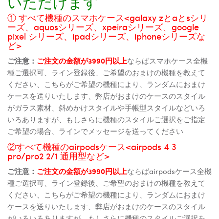
いただけます
① すべて機種のスマホケース<galaxy zとaとsシリ
ーズ、aquosシリーズ、xpeiraシリーズ、google
pixel シリーズ、ipadシリーズ、iphoneシリーズな
ど>
ご注意：
ご注文の金額が3990円以上
ならばスマホケース全機
種ご選択可、ライン登録後、ご希望のおまけの機種を教えて
ください、こちらがご希望の機種により、ランダムにおまけ
ケースを送りいたします、弊店がおまけのケースのスタイル
がガラス素材、斜めかけスタイルや手帳型スタイルなどいろ
いろありますが、もしさらに機種のスタイルご選択をご指定
ご希望の場合、ラインでメッセージを送ってください
②すべて機種のairpodsケース<airpods 4 3
pro/pro2 2/1 通用型など>
ご注意：
ご注文の金額が3990円以上
ならばairpodsケース全機
種ご選択可、ライン登録後、ご希望のおまけの機種を教えて
ください、こちらがご希望の機種により、ランダムにおまけ
ケースを送りいたします、弊店がおまけのケースのスタイル
がいろいろありますが、もしさらに機種のスタイルご選択を