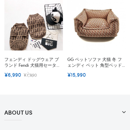
フェンディ ドッグウェア ブ
GG ペットソファ 犬猫 冬 フ
ランド Fendi 犬猫用セーター
ェンディ ペット 角型ベッド
モンスター FF柄 おでかけコ
洗える ふわふわ Dior ベッド
¥6,990
¥15,990
¥7,990
ート ふわふわ 冬 暖かい ペッ
角型Ｍサイズ FF柄 犬 ベッド
ト洋服 犬服 ネコウェア かわ
角型 バーバリースーパーコピ
いい おしゃれ コピー
ー ベット用品 模様 寝具
かわいい 暖か
ABOUT US