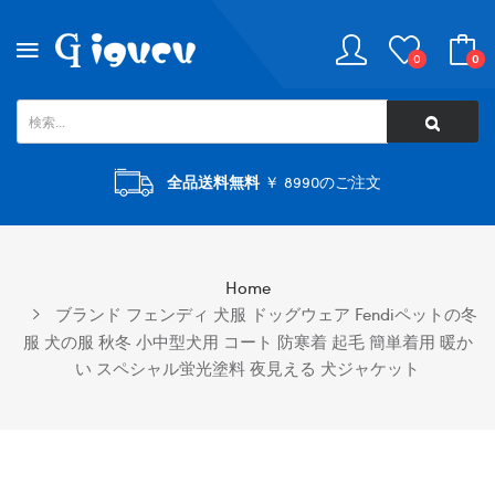
0
0
全品送料無料
￥ 8990のご注文
Home
ブランド フェンディ 犬服 ドッグウェア Fendiペットの冬
服 犬の服 秋冬 小中型犬用 コート 防寒着 起毛 簡単着用 暖か
い スペシャル蛍光塗料 夜見える 犬ジャケット