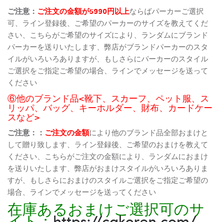
ご注意：
ご注文の金額が5990円以上
ならばパーカーご選択
可、ライン登録後、ご希望のパーカーのサイズを教えてくだ
さい、こちらがご希望のサイズにより、ランダムにブランド
パーカーを送りいたします、弊店がブランドパーカーのスタ
イルがいろいろありますが、もしさらにパーカーのスタイル
ご選択をご指定ご希望の場合、ラインでメッセージを送って
ください
⑥他のブランド品<靴下、スカーフ、ペット服、ス
リッパ、バッグ、キーホルダー、財布、カードケー
スなど>
ご注意：：
ご注文の金額
により他のブランド品全部おまけと
して贈り致します、ライン登録後、ご希望のおまけを教えて
ください、こちらがご注文の金額により、ランダムにおまけ
を送りいたします、弊店がおまけスタイルがいろいろありま
すが、もしさらにおまけのスタイルご選択をご指定ご希望の
場合、ラインでメッセージを送ってください
在庫あるおまけご選択可のサ
イト：
https://cakoren.com/