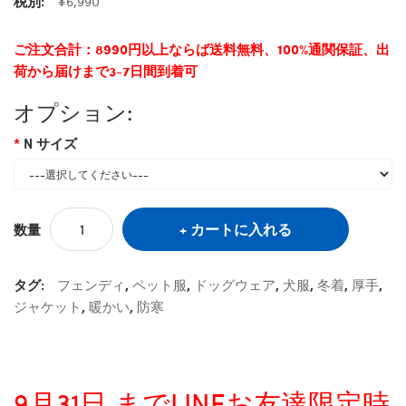
税別:
¥6,990
ご注文合計：8990円以上ならば送料無料、100%通関保証、出
荷から届けまで3-7日間到着可
オプション:
N サイズ
カートに入れる
数量
タグ:
フェンディ
,
ペット服
,
ドッグウェア
,
犬服
,
冬着
,
厚手
,
ジャケット
,
暖かい
,
防寒
9月31日 までLINEお友達限定時