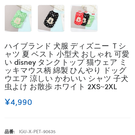
ハイブランド 犬服 ディズニー Ｔシ
ャツ 夏 ベスト 小型犬 おしゃれ 可愛
い disney タンクトップ 猫ウェア ミ
ッキマウス柄 綿製 ひんやり ドッグ
ウエア 涼しい かわいい シャツ 子犬
虫よけ お散歩 ホワイト 2XS~2XL
¥4,990
品番:
IGU-X-PET-90635