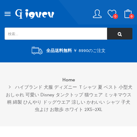
0
0
全品送料無料
￥ 8990のご注文
Home
ハイブランド 犬服 ディズニー Ｔシャツ 夏 ベスト 小型犬
おしゃれ 可愛い Disney タンクトップ 猫ウェア ミッキマウス
柄 綿製 ひんやり ドッグウエア 涼しい かわいい シャツ 子犬
虫よけ お散歩 ホワイト 2XS~2XL