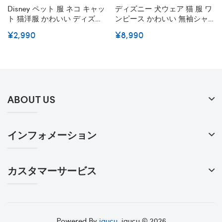
Disney ペット 服 ネコ キャッ
ディズニー 犬ウェア 猫 服 ワ
ト 猫洋服 かわいい ディズニ
ンピース かわいい 無袖シャ
ー 動きやすい プリンセスド
ツ Disney Tシャツ フリルデ
¥2,990
¥8,990
レス にゃんこ フリル袖 フリ
ザイン ブランド ペット洋服
ンジ無毛猫スフィンクス服 子
春夏 犬ウェア ベスト 涼やか
犬の犬のスカートの服 夏の女
日焼き防ぐ 脱毛保護 スタイ
の子 後背位ドレス アップア
リッシュ 猫 子犬服 小中型ペ
パレル
ット服 2XS~2XL
ABOUT US
インフォメーション
カスタマーサービス
Powered By
igucu
. igucu © 2026