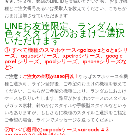
★★ご注文後、弊店のLINE IDを登録いただいた後、おまけ機
種とご注文番号あるいは受取人を教えてください、こちらが
おまけ追加させていただきます
LINEお友達限定、ランダムに
色々スタイルのおまけご選択
いただけます
① すべて機種のスマホケース<galaxy zとaとsシリ
ーズ、aquosシリーズ、xpeiraシリーズ、google
pixel シリーズ、ipadシリーズ、iphoneシリーズな
ど>
ご注意：
ご注文の金額が3990円以上
ならばスマホケース全機
種ご選択可、ライン登録後、ご希望のおまけの機種を教えて
ください、こちらがご希望の機種により、ランダムにおまけ
ケースを送りいたします、弊店がおまけのケースのスタイル
がガラス素材、斜めかけスタイルや手帳型スタイルなどいろ
いろありますが、もしさらに機種のスタイルご選択をご指定
ご希望の場合、ラインでメッセージを送ってください
②すべて機種のairpodsケース<airpods 4 3
pro/pro2 2/1 通用型など>