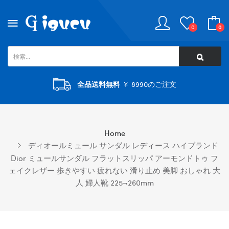
0
0
全品送料無料
￥ 8990のご注文
Home
ディオールミュール サンダル レディース ハイブランド
Dior ミュールサンダル フラットスリッパ アーモンドトゥ フ
ェイクレザー 歩きやすい 疲れない 滑り止め 美脚 おしゃれ 大
人 婦人靴 225¬260mm