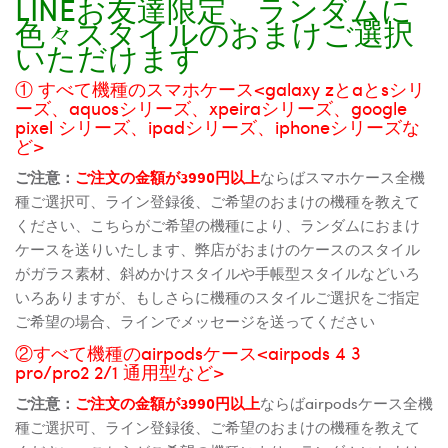
LINEお友達限定、ランダムに
色々スタイルのおまけご選択
いただけます
① すべて機種のスマホケース<galaxy zとaとsシリ
ーズ、aquosシリーズ、xpeiraシリーズ、google
pixel シリーズ、ipadシリーズ、iphoneシリーズな
ど>
ご注意：
ご注文の金額が3990円以上
ならばスマホケース全機
種ご選択可、ライン登録後、ご希望のおまけの機種を教えて
ください、こちらがご希望の機種により、ランダムにおまけ
ケースを送りいたします、弊店がおまけのケースのスタイル
がガラス素材、斜めかけスタイルや手帳型スタイルなどいろ
いろありますが、もしさらに機種のスタイルご選択をご指定
ご希望の場合、ラインでメッセージを送ってください
②すべて機種のairpodsケース<airpods 4 3
pro/pro2 2/1 通用型など>
ご注意：
ご注文の金額が3990円以上
ならばairpodsケース全機
種ご選択可、ライン登録後、ご希望のおまけの機種を教えて