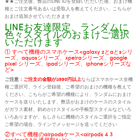
★★ご注文後、弊店のLINE IDを登録いただいた後、おまけ機
種とご注文番号あるいは受取人を教えてください、こちらが
おまけ追加させていただきます
LINEお友達限定、ランダムに
色々スタイルのおまけご選択
いただけます
① すべて機種のスマホケース<galaxy zとaとsシリ
ーズ、aquosシリーズ、xpeiraシリーズ、google
pixel シリーズ、ipadシリーズ、iphoneシリーズな
ど>
ご注意：
ご注文の金額が3990円以上
ならばスマホケース全機
種ご選択可、ライン登録後、ご希望のおまけの機種を教えて
ください、こちらがご希望の機種により、ランダムにおまけ
ケースを送りいたします、弊店がおまけのケースのスタイル
がガラス素材、斜めかけスタイルや手帳型スタイルなどいろ
いろありますが、もしさらに機種のスタイルご選択をご指定
ご希望の場合、ラインでメッセージを送ってください
②すべて機種のairpodsケース<airpods 4 3
pro/pro2 2/1 通用型など>