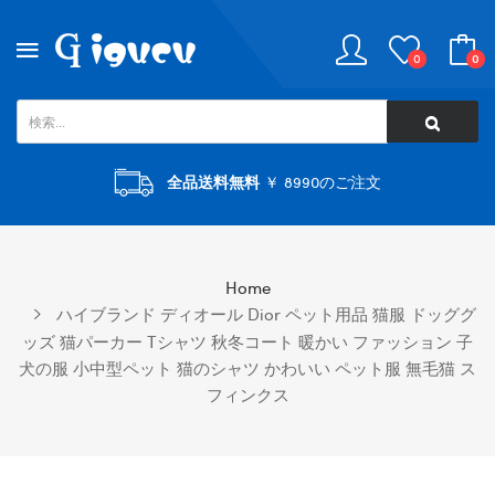
0
0
全品送料無料
￥ 8990のご注文
Home
ハイブランド ディオール Dior ペット用品 猫服 ドッググ
ッズ 猫パーカー Tシャツ 秋冬コート 暖かい ファッション 子
犬の服 小中型ペット 猫のシャツ かわいい ペット服 無毛猫 ス
フィンクス