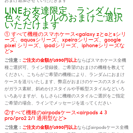
LINEお友達限定、ランダムに
色々スタイルのおまけご選択
いただけます
① すべて機種のスマホケース<galaxy zとaとsシリ
ーズ、aquosシリーズ、xpeiraシリーズ、google
pixel シリーズ、ipadシリーズ、iphoneシリーズな
ど>
ご注意：
ご注文の金額が3990円以上
ならばスマホケース全機
種ご選択可、ライン登録後、ご希望のおまけの機種を教えて
ください、こちらがご希望の機種により、ランダムにおまけ
ケースを送りいたします、弊店がおまけのケースのスタイル
がガラス素材、斜めかけスタイルや手帳型スタイルなどいろ
いろありますが、もしさらに機種のスタイルご選択をご指定
ご希望の場合、ラインでメッセージを送ってください
②すべて機種のairpodsケース<airpods 4 3
pro/pro2 2/1 通用型など>
ご注意：
ご注文の金額が3990円以上
ならばairpodsケース全機