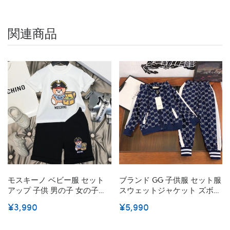
関連商品
モスキーノ ベビー服 セット
ブランド GG 子供服 セット服
アップ 子供 男の子 女の子
スウェットジャケット ズボン
Moschino Tシャツ ショート
上下セット２点セット 帽子付
¥3,990
¥5,990
パンツ 上下セット キッズ ト
き カジュアル キッズ服 スポ
ップス かわいい 半ズボン 服
ーツウェアセット 裏起毛 人