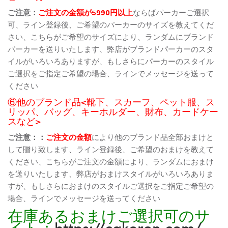
ご注意：
ご注文の金額が5990円以上
ならばパーカーご選択
可、ライン登録後、ご希望のパーカーのサイズを教えてくだ
さい、こちらがご希望のサイズにより、ランダムにブランド
パーカーを送りいたします、弊店がブランドパーカーのスタ
イルがいろいろありますが、もしさらにパーカーのスタイル
ご選択をご指定ご希望の場合、ラインでメッセージを送って
ください
⑥他のブランド品<靴下、スカーフ、ペット服、ス
リッパ、バッグ、キーホルダー、財布、カードケー
スなど>
ご注意：：
ご注文の金額
により他のブランド品全部おまけと
して贈り致します、ライン登録後、ご希望のおまけを教えて
ください、こちらがご注文の金額により、ランダムにおまけ
を送りいたします、弊店がおまけスタイルがいろいろありま
すが、もしさらにおまけのスタイルご選択をご指定ご希望の
場合、ラインでメッセージを送ってください
在庫あるおまけご選択可のサ
イト：
https://cakoren.com/