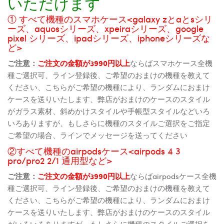
いただけます
① すべて機種のスマホケース<galaxy zとaとsシリ
ーズ、aquosシリーズ、xpeiraシリーズ、google
pixel シリーズ、ipadシリーズ、iphoneシリーズな
ど>
ご注意：
ご注文の金額が3990円以上
ならばスマホケース全機
種ご選択可、ライン登録後、ご希望のおまけの機種を教えて
ください、こちらがご希望の機種により、ランダムにおまけ
ケースを送りいたします、弊店がおまけのケースのスタイル
がガラス素材、斜めかけスタイルや手帳型スタイルなどいろ
いろありますが、もしさらに機種のスタイルご選択をご指定
ご希望の場合、ラインでメッセージを送ってください
②すべて機種のairpodsケース<airpods 4 3
pro/pro2 2/1 通用型など>
ご注意：
ご注文の金額が3990円以上
ならばairpodsケース全機
種ご選択可、ライン登録後、ご希望のおまけの機種を教えて
ください、こちらがご希望の機種により、ランダムにおまけ
ケースを送りいたします、弊店がおまけのケースのスタイル
がいろいろありますが、もしさらに機種のスタイルご選択を