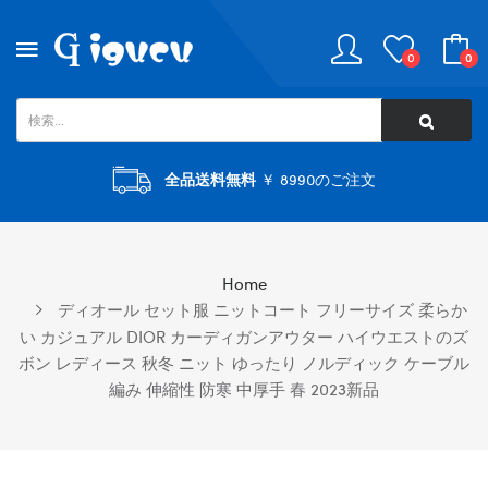
0
0
全品送料無料
￥ 8990のご注文
Home
ディオール セット服 ニットコート フリーサイズ 柔らか
い カジュアル DIOR カーディガンアウター ハイウエストのズ
ボン レディース 秋冬 ニット ゆったり ノルディック ケーブル
編み 伸縮性 防寒 中厚手 春 2023新品