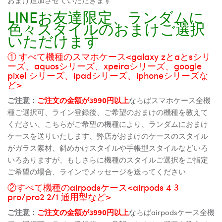
LINEお友達限定、ランダムに
色々スタイルのおまけご選択
いただけます
① すべて機種のスマホケース<galaxy zとaとsシリ
ーズ、aquosシリーズ、xpeiraシリーズ、google
pixel シリーズ、ipadシリーズ、iphoneシリーズな
ど>
ご注意：
ご注文の金額が3990円以上
ならばスマホケース全機
種ご選択可、ライン登録後、ご希望のおまけの機種を教えて
ください、こちらがご希望の機種により、ランダムにおまけ
ケースを送りいたします、弊店がおまけのケースのスタイル
がガラス素材、斜めかけスタイルや手帳型スタイルなどいろ
いろありますが、もしさらに機種のスタイルご選択をご指定
ご希望の場合、ラインでメッセージを送ってください
②すべて機種のairpodsケース<airpods 4 3
pro/pro2 2/1 通用型など>
ご注意：
ご注文の金額が3990円以上
ならばairpodsケース全機