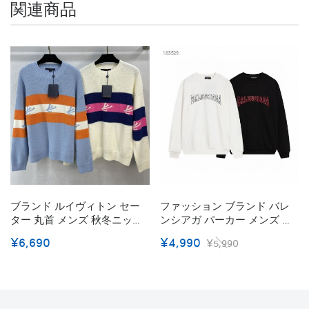
関連商品
ブランド ルイヴィトン セー
ファッション ブランド バレ
ター 丸首 メンズ 秋冬ニット
ンシアガ パーカー メンズ 黒
暖か 女性 Lv カットソー 春 プ
白 BALENCIAGA 長袖Tシャツ
¥6,690
¥4,990
¥5,990
ルオーバー ファション 人気
裏起毛 暖かい トレーナー 女
カジュアル 着心地よい ファ
の子 個性英字ロゴ スウェッ
ッション 高品質 ニットパー
トシャツ 定番 丸首 おしゃれ
カー 男女兼用 流行り
男女兼用 薄型tシャツ 春秋冬
高品質 肌に優しい S~5XL