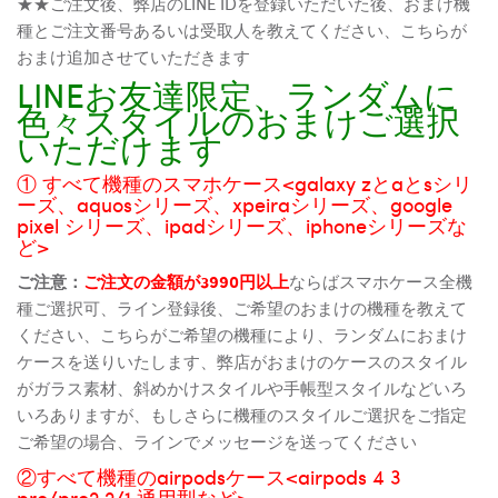
★★ご注文後、弊店のLINE IDを登録いただいた後、おまけ機
種とご注文番号あるいは受取人を教えてください、こちらが
おまけ追加させていただきます
LINEお友達限定、ランダムに
色々スタイルのおまけご選択
いただけます
① すべて機種のスマホケース<galaxy zとaとsシリ
ーズ、aquosシリーズ、xpeiraシリーズ、google
pixel シリーズ、ipadシリーズ、iphoneシリーズな
ど>
ご注意：
ご注文の金額が3990円以上
ならばスマホケース全機
種ご選択可、ライン登録後、ご希望のおまけの機種を教えて
ください、こちらがご希望の機種により、ランダムにおまけ
ケースを送りいたします、弊店がおまけのケースのスタイル
がガラス素材、斜めかけスタイルや手帳型スタイルなどいろ
いろありますが、もしさらに機種のスタイルご選択をご指定
ご希望の場合、ラインでメッセージを送ってください
②すべて機種のairpodsケース<airpods 4 3
pro/pro2 2/1 通用型など>