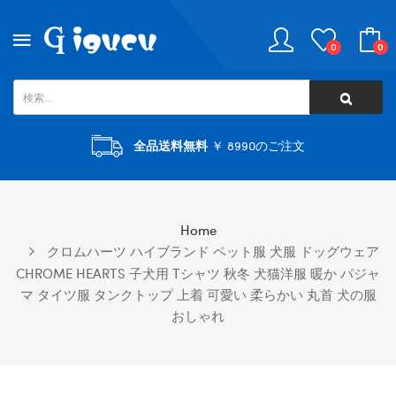
0
0
全品送料無料
￥ 8990のご注文
Home
クロムハーツ ハイブランド ペット服 犬服 ドッグウェア
CHROME HEARTS 子犬用 Tシャツ 秋冬 犬猫洋服 暖か パジャ
マ タイツ服 タンクトップ 上着 可愛い 柔らかい 丸首 犬の服
おしゃれ