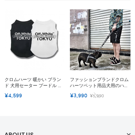
クロムハーツ 暖かい ブラン
ファッションブランドクロム
ド 犬用セーター プードル 猫
ハーツペット用品犬用のハー
服 犬猫用品 散歩用 オフホワ
ネスと牽引ロープセット
¥4,599
¥3,990
¥5,990
イト CHROME HEART 犬服
Chrome Hearts 犬 猫 グッズ
ペット服 ドッグウェア ふわ
軽量 簡単脱着式 おしゃれ 調
ふわ フレンチ ブルドッグ 防
節可能 散歩用 ドッグ用品 犬
寒着 おでかけ 小型犬/中型犬
具
向け コピー
ABOUT US