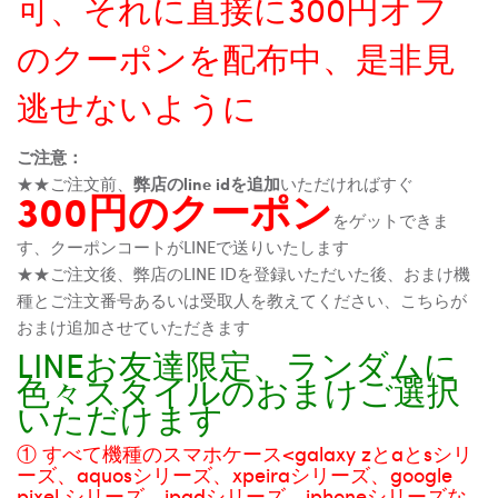
可、それに直接に300円オフ
のクーポンを配布中、是非見
逃せないように
ご注意：
★★ご注文前、
弊店のline idを追加
いただければすぐ
300円のクーポン
をゲットできま
す、クーポンコートがLINEで送りいたします
★★ご注文後、弊店のLINE IDを登録いただいた後、おまけ機
種とご注文番号あるいは受取人を教えてください、こちらが
おまけ追加させていただきます
LINEお友達限定、ランダムに
色々スタイルのおまけご選択
いただけます
① すべて機種のスマホケース<galaxy zとaとsシリ
ーズ、aquosシリーズ、xpeiraシリーズ、google
pixel シリーズ、ipadシリーズ、iphoneシリーズな