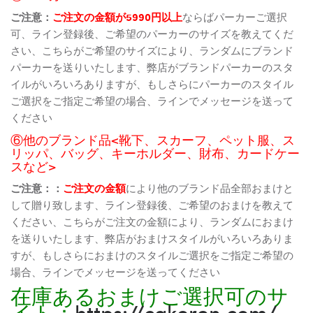
ご注意：
ご注文の金額が5990円以上
ならばパーカーご選択
可、ライン登録後、ご希望のパーカーのサイズを教えてくだ
さい、こちらがご希望のサイズにより、ランダムにブランド
パーカーを送りいたします、弊店がブランドパーカーのスタ
イルがいろいろありますが、もしさらにパーカーのスタイル
ご選択をご指定ご希望の場合、ラインでメッセージを送って
ください
⑥他のブランド品<靴下、スカーフ、ペット服、ス
リッパ、バッグ、キーホルダー、財布、カードケー
スなど>
ご注意：：
ご注文の金額
により他のブランド品全部おまけと
して贈り致します、ライン登録後、ご希望のおまけを教えて
ください、こちらがご注文の金額により、ランダムにおまけ
を送りいたします、弊店がおまけスタイルがいろいろありま
すが、もしさらにおまけのスタイルご選択をご指定ご希望の
場合、ラインでメッセージを送ってください
在庫あるおまけご選択可のサ
イト：
https://cakoren.com/