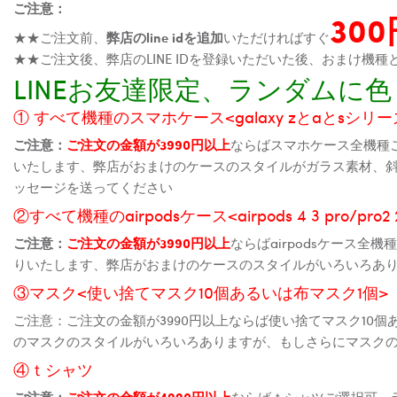
ご注意：
30
★★ご注文前、
弊店のline idを追加
いただければすぐ
★★ご注文後、弊店のLINE IDを登録いただいた後、おまけ
LINEお友達限定、ランダム
① すべて機種のスマホケース<galaxy zとaとsシリーズ、
ご注意：
ご注文の金額が3990円以上
ならばスマホケース全機種
いたします、弊店がおまけのケースのスタイルがガラス素材、
ッセージを送ってください
②すべて機種のairpodsケース<airpods 4 3 pro/pro
ご注意：
ご注文の金額が3990円以上
ならばairpodsケース
りいたします、弊店がおまけのケースのスタイルがいろいろあ
③マスク<使い捨てマスク10個あるいは布マスク1個>
ご注意：ご注文の金額が3990円以上ならば使い捨てマスク10
のマスクのスタイルがいろいろありますが、もしさらにマスク
④ｔシャツ
ご注意：
ご注文の金額が4990円以上
ならばｔシャツご選択可、