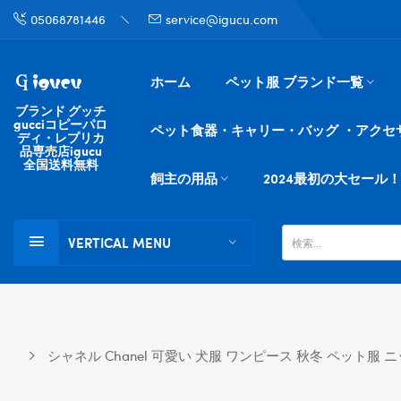
05068781446
service@igucu.com
ホーム
ペット服 ブランド一覧
ブランド グッチ
gucciコピーパロ
ペット食器・キャリー・バッグ ・アクセ
ディ・レプリカ
品専売店igucu
全国送料無料
飼主の用品
2024最初の大セール！
VERTICAL MENU
シャネル Chanel 可愛い 犬服 ワンピース 秋冬 ペット