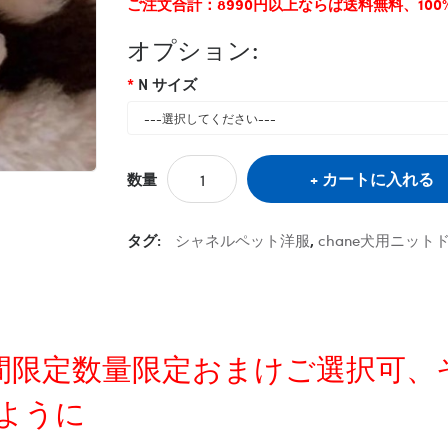
ご注文合計：8990円以上ならば送料無料、10
オプション:
N サイズ
カートに入れる
数量
タグ:
シャネルペット洋服
,
chane犬用ニット
定時間限定数量限定おまけご選択可
ように