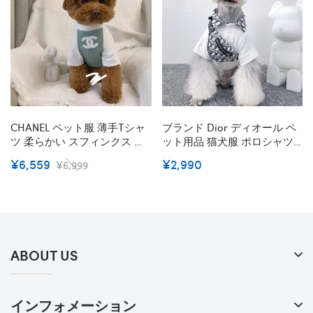
CHANEL ペット服 薄手Tシャ
ブランド Dior ディオール ペ
ツ 柔らかい スフィンクス コ
ット用品 猫犬服 ポロシャツ
ットン ペット用 ドッグウェ
ペットバッグ カッコイイ 犬
¥6,559
¥2,990
¥6,999
ア シャネル ブランド 白緑色
服 半袖 薄い 春夏 ネコちゃん
小型ペット カッコイイ 個性
服 おしゃれペット鞄 かわい
的 愛犬愛猫グッズ コピー
い バッグ 大人気 洋服 ワンち
ゃんウェア 小中型犬 対応
ABOUT US
インフォメーション