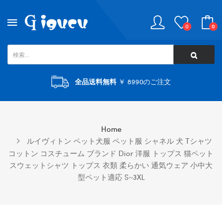
0
0
全品送料無料
￥ 8990のご注文
Home
ルイヴィトン ペット犬服 ペット服 シャネル 犬 Tシャツ
コットン コスチューム ブランド Dior 洋服 トップス 猫ペット
スウェットシャツ トップス 衣類 柔らかい 通気ウェア 小中大
型ペット適応 S~3XL