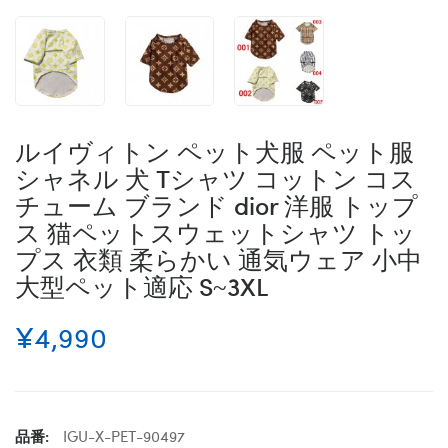
ルイヴィトン ペット犬服 ペット服
シャネル 犬 Tシャツ コットン コス
チューム ブランド dior 洋服 トップ
ス 猫ペットスウェットシャツ トッ
プス 衣類 柔らかい 通気ウェア 小中
大型ペット適応 S~3XL
¥4,990
品番:
IGU-X-PET-90497