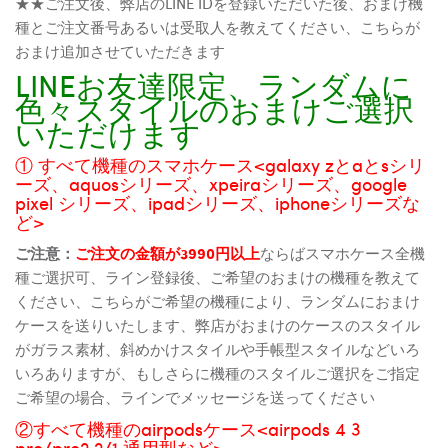
★★ご注文後、弊店のLINE IDを登録いただいた後、おまけ機
種とご注文番号あるいは受取人を教えてください、こちらが
おまけ追加させていただきます
LINEお友達限定、ランダムに
色々スタイルのおまけご選択
いただけます
① すべて機種のスマホケース<galaxy zとaとsシリ
ーズ、aquosシリーズ、xpeiraシリーズ、google
pixel シリーズ、ipadシリーズ、iphoneシリーズな
ど>
ご注意：
ご注文の金額が3990円以上
ならばスマホケース全機
種ご選択可、ライン登録後、ご希望のおまけの機種を教えて
ください、こちらがご希望の機種により、ランダムにおまけ
ケースを送りいたします、弊店がおまけのケースのスタイル
がガラス素材、斜めかけスタイルや手帳型スタイルなどいろ
いろありますが、もしさらに機種のスタイルご選択をご指定
ご希望の場合、ラインでメッセージを送ってください
②すべて機種のairpodsケース<airpods 4 3
pro/pro2 2/1 通用型など>